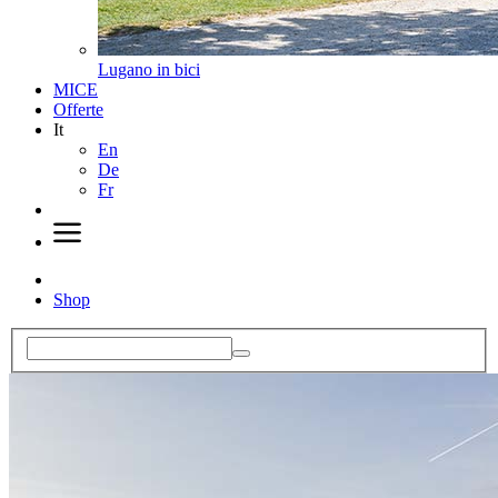
Lugano in bici
MICE
Offerte
It
En
De
Fr
Shop