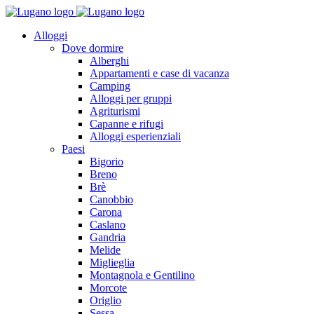
Alloggi
Dove dormire
Alberghi
Appartamenti e case di vacanza
Camping
Alloggi per gruppi
Agriturismi
Capanne e rifugi
Alloggi esperienziali
Paesi
Bigorio
Breno
Brè
Canobbio
Carona
Caslano
Gandria
Melide
Miglieglia
Montagnola e Gentilino
Morcote
Origlio
Sessa