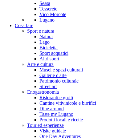
Sessa
Tesserete
Vico Morcote
Lugano
Cosa fare
Sport e natura
Natura
Lago
Bicicletta
Sport acquatici
Altri sport
Arte e cultura
Musei e spazi culturali
Gallerie d'arte
Patrimonio culturale
Street art
Enogastronomia
Ristoranti e grotti
Cantine vitivinicole e birrifici
Dine around
Taste my Lugano
Prodotti locali e ricette
Tour ed esperienze
Visite guidate
One Day Adventures