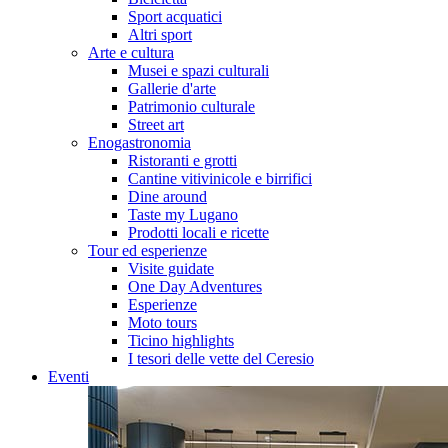
Sport acquatici
Altri sport
Arte e cultura
Musei e spazi culturali
Gallerie d'arte
Patrimonio culturale
Street art
Enogastronomia
Ristoranti e grotti
Cantine vitivinicole e birrifici
Dine around
Taste my Lugano
Prodotti locali e ricette
Tour ed esperienze
Visite guidate
One Day Adventures
Esperienze
Moto tours
Ticino highlights
I tesori delle vette del Ceresio
Eventi