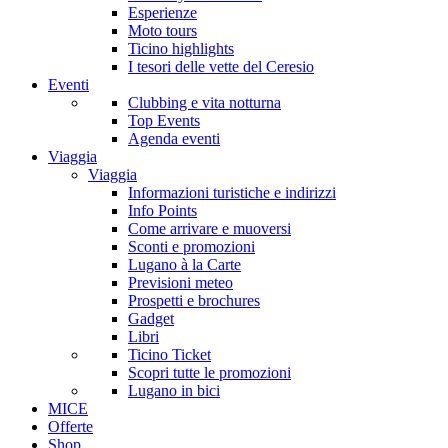
Esperienze
Moto tours
Ticino highlights
I tesori delle vette del Ceresio
Eventi
Clubbing e vita notturna
Top Events
Agenda eventi
Viaggia
Viaggia
Informazioni turistiche e indirizzi
Info Points
Come arrivare e muoversi
Sconti e promozioni
Lugano à la Carte
Previsioni meteo
Prospetti e brochures
Gadget
Libri
Ticino Ticket
Scopri tutte le promozioni
Lugano in bici
MICE
Offerte
Shop