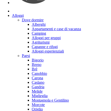
Alloggi
Dove dormire
Alberghi
Appartamenti e case di vacanza
Camping
Alloggi per gruppi
Agriturismi
Capanne e rifugi
Alloggi esperienziali
Paesi
Bigorio
Breno
Brè
Canobbio
Carona
Caslano
Gandria
Melide
Miglieglia
Montagnola e Gentilino
Morcote
Origlio