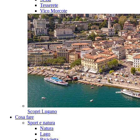
Tesserete
Vico Morcote
Scopri
Lugano
Cosa fare
Sport e natura
Natura
Lago
Bicicletta