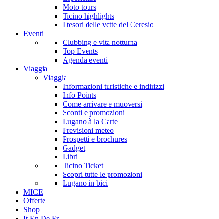
Moto tours
Ticino highlights
I tesori delle vette del Ceresio
Eventi
Clubbing e vita notturna
Top Events
Agenda eventi
Viaggia
Viaggia
Informazioni turistiche e indirizzi
Info Points
Come arrivare e muoversi
Sconti e promozioni
Lugano à la Carte
Previsioni meteo
Prospetti e brochures
Gadget
Libri
Ticino Ticket
Scopri tutte le promozioni
Lugano in bici
MICE
Offerte
Shop
It
En
De
Fr