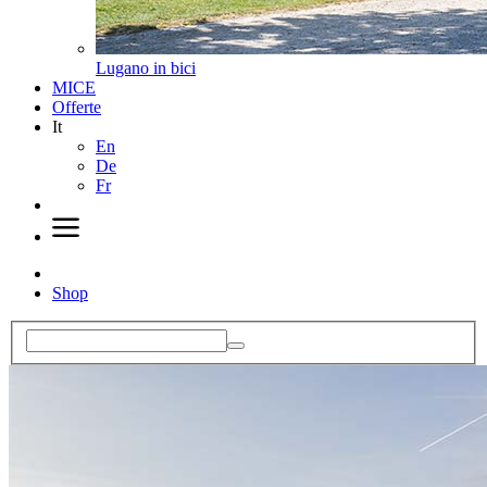
Lugano in bici
MICE
Offerte
It
En
De
Fr
Shop