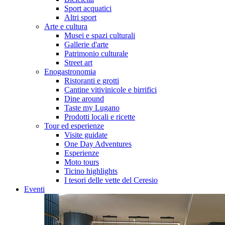
Sport acquatici
Altri sport
Arte e cultura
Musei e spazi culturali
Gallerie d'arte
Patrimonio culturale
Street art
Enogastronomia
Ristoranti e grotti
Cantine vitivinicole e birrifici
Dine around
Taste my Lugano
Prodotti locali e ricette
Tour ed esperienze
Visite guidate
One Day Adventures
Esperienze
Moto tours
Ticino highlights
I tesori delle vette del Ceresio
Eventi