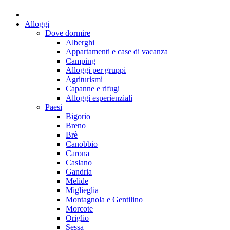
Alloggi
Dove dormire
Alberghi
Appartamenti e case di vacanza
Camping
Alloggi per gruppi
Agriturismi
Capanne e rifugi
Alloggi esperienziali
Paesi
Bigorio
Breno
Brè
Canobbio
Carona
Caslano
Gandria
Melide
Miglieglia
Montagnola e Gentilino
Morcote
Origlio
Sessa