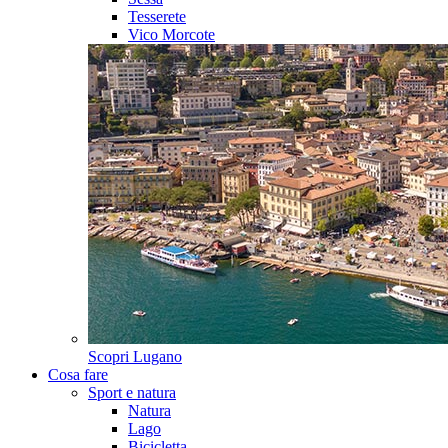
Tesserete
Vico Morcote
Scopri
Lugano
Cosa fare
Sport e natura
Natura
Lago
Bicicletta