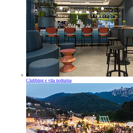
Clubbing e vita notturna