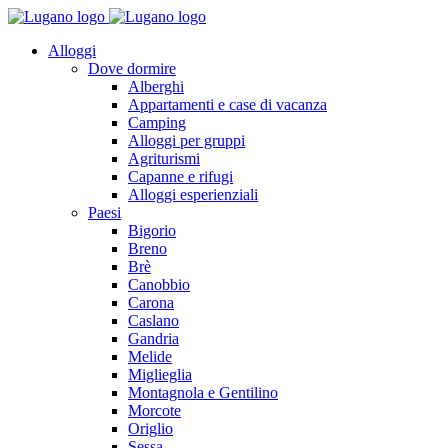
Alloggi
Dove dormire
Alberghi
Appartamenti e case di vacanza
Camping
Alloggi per gruppi
Agriturismi
Capanne e rifugi
Alloggi esperienziali
Paesi
Bigorio
Breno
Brè
Canobbio
Carona
Caslano
Gandria
Melide
Miglieglia
Montagnola e Gentilino
Morcote
Origlio
Sessa