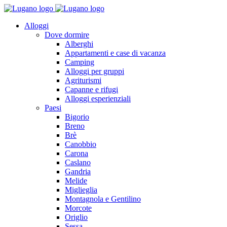
Alloggi
Dove dormire
Alberghi
Appartamenti e case di vacanza
Camping
Alloggi per gruppi
Agriturismi
Capanne e rifugi
Alloggi esperienziali
Paesi
Bigorio
Breno
Brè
Canobbio
Carona
Caslano
Gandria
Melide
Miglieglia
Montagnola e Gentilino
Morcote
Origlio
Sessa