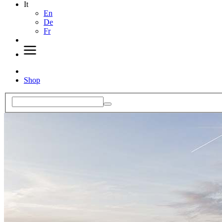
It
En
De
Fr
Shop