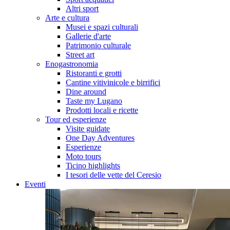
Altri sport
Arte e cultura
Musei e spazi culturali
Gallerie d'arte
Patrimonio culturale
Street art
Enogastronomia
Ristoranti e grotti
Cantine vitivinicole e birrifici
Dine around
Taste my Lugano
Prodotti locali e ricette
Tour ed esperienze
Visite guidate
One Day Adventures
Esperienze
Moto tours
Ticino highlights
I tesori delle vette del Ceresio
Eventi