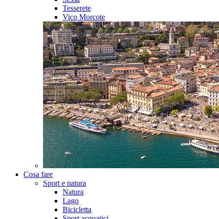
Tesserete
Vico Morcote
Cosa fare
Sport e natura
Natura
Lago
Bicicletta
Sport acquatici