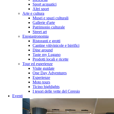
Sport acquatici
Altri sport
Arte e cultura
Musei e spazi culturali
Gallerie d'arte
Patrimonio culturale
Street art
Enogastronomia
Ristoranti e grotti
Cantine vitivinicole e birrifici
Dine around
Taste my Lugano
Prodotti locali e ricette
Tour ed esperienze
Visite guidate
One Day Adventures
Esperienze
Moto tours
Ticino highlights
I tesori delle vette del Ceresio
Eventi