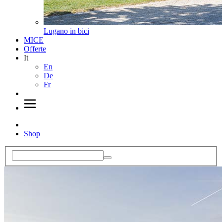
Lugano in bici
MICE
Offerte
It
En
De
Fr
Shop