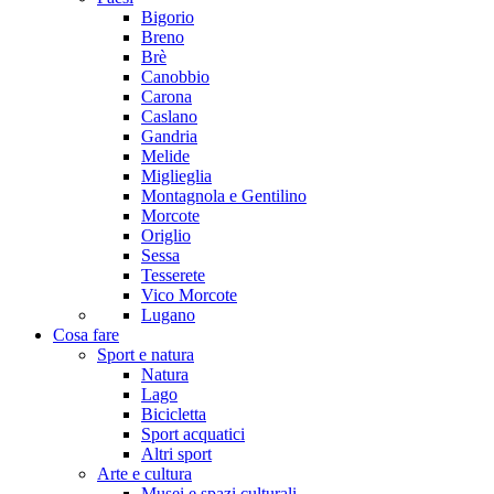
Bigorio
Breno
Brè
Canobbio
Carona
Caslano
Gandria
Melide
Miglieglia
Montagnola e Gentilino
Morcote
Origlio
Sessa
Tesserete
Vico Morcote
Lugano
Cosa fare
Sport e natura
Natura
Lago
Bicicletta
Sport acquatici
Altri sport
Arte e cultura
Musei e spazi culturali