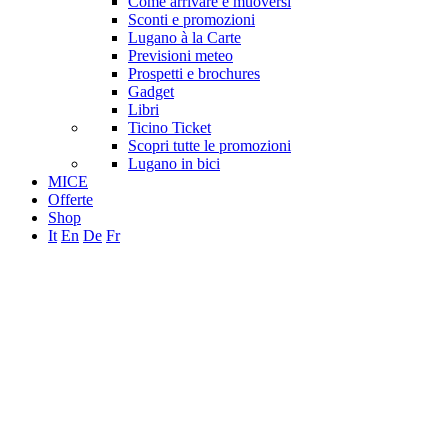
Come arrivare e muoversi
Sconti e promozioni
Lugano à la Carte
Previsioni meteo
Prospetti e brochures
Gadget
Libri
Ticino Ticket
Scopri tutte le promozioni
Lugano in bici
MICE
Offerte
Shop
It
En
De
Fr