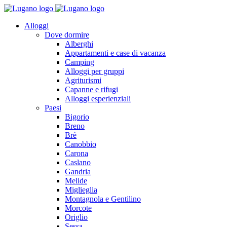
Alloggi
Dove dormire
Alberghi
Appartamenti e case di vacanza
Camping
Alloggi per gruppi
Agriturismi
Capanne e rifugi
Alloggi esperienziali
Paesi
Bigorio
Breno
Brè
Canobbio
Carona
Caslano
Gandria
Melide
Miglieglia
Montagnola e Gentilino
Morcote
Origlio
Sessa