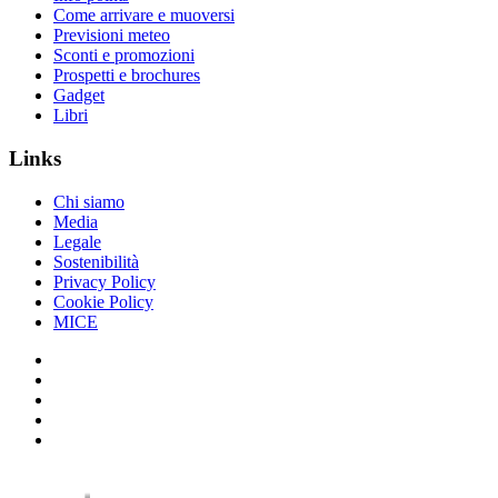
Come arrivare e muoversi
Previsioni meteo
Sconti e promozioni
Prospetti e brochures
Gadget
Libri
Links
Chi siamo
Media
Legale
Sostenibilità
Privacy Policy
Cookie Policy
MICE