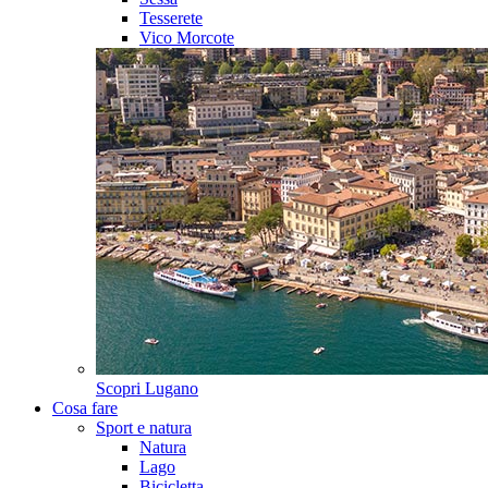
Tesserete
Vico Morcote
Scopri
Lugano
Cosa fare
Sport e natura
Natura
Lago
Bicicletta