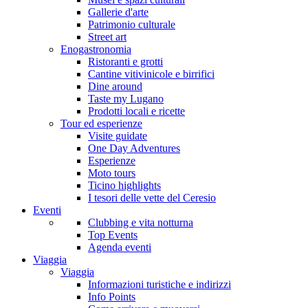
Gallerie d'arte
Patrimonio culturale
Street art
Enogastronomia
Ristoranti e grotti
Cantine vitivinicole e birrifici
Dine around
Taste my Lugano
Prodotti locali e ricette
Tour ed esperienze
Visite guidate
One Day Adventures
Esperienze
Moto tours
Ticino highlights
I tesori delle vette del Ceresio
Eventi
Clubbing e vita notturna
Top Events
Agenda eventi
Viaggia
Viaggia
Informazioni turistiche e indirizzi
Info Points