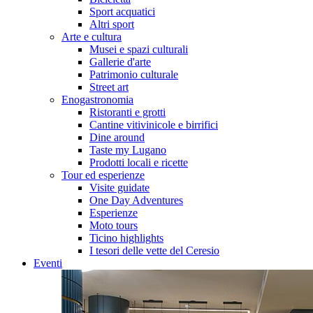
Sport acquatici
Altri sport
Arte e cultura
Musei e spazi culturali
Gallerie d'arte
Patrimonio culturale
Street art
Enogastronomia
Ristoranti e grotti
Cantine vitivinicole e birrifici
Dine around
Taste my Lugano
Prodotti locali e ricette
Tour ed esperienze
Visite guidate
One Day Adventures
Esperienze
Moto tours
Ticino highlights
I tesori delle vette del Ceresio
Eventi