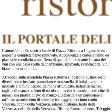
L'atmosfera dello storico locale di Piazza Riforma a Lugano in un
ambiente completamente rinnovato. Accoglienza e cortesia fanno da
piacevole corollario a un'offerta di qualità. Interessante la carta dei
vini con una bella scelta di champagne, spumanti, Franciacorta, vini
bianchi, rossi e dolci...
Affacciati sulla splendida Piazza Riforma si possono gustare piatti
diversi come insalate, pomodoro e mozzarella di bufala, verdure
grigliate e tomino tiepido, salmone affumicato, tartare di manzo,
tagliata di manzo su letto di rucola con aceto balsamico, entrecôte di
manzo alla piastra, filetto di manzo alla piastra e un particolare e
raffinato assortimento di salumi e formaggi (prosciutto crudo
Valsesia, coppa della Verzasca, salame nostrano, lardo della
Verzasca, culatello della Verzasca, Tilsitter, Emmental nero, Taleggio