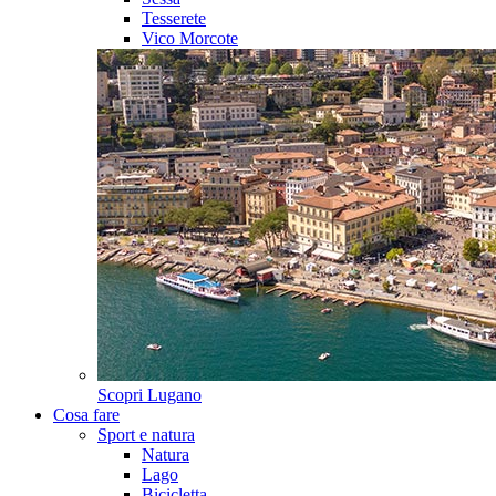
Tesserete
Vico Morcote
Scopri
Lugano
Cosa fare
Sport e natura
Natura
Lago
Bicicletta