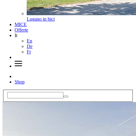
Lugano in bici
MICE
Offerte
It
En
De
Fr
Shop