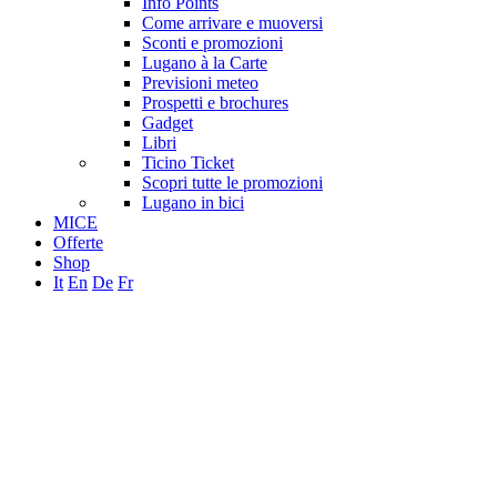
Info Points
Come arrivare e muoversi
Sconti e promozioni
Lugano à la Carte
Previsioni meteo
Prospetti e brochures
Gadget
Libri
Ticino Ticket
Scopri tutte le promozioni
Lugano in bici
MICE
Offerte
Shop
It
En
De
Fr