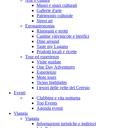
Arte e cultura
Musei e spazi culturali
Gallerie d'arte
Patrimonio culturale
Street art
Enogastronomia
Ristoranti e grotti
Cantine vitivinicole e birrifici
Dine around
Taste my Lugano
Prodotti locali e ricette
Tour ed esperienze
Visite guidate
One Day Adventures
Esperienze
Moto tours
Ticino highlights
I tesori delle vette del Ceresio
Eventi
Clubbing e vita notturna
Top Events
Agenda eventi
Viaggia
Viaggia
Informazioni turistiche e indirizzi