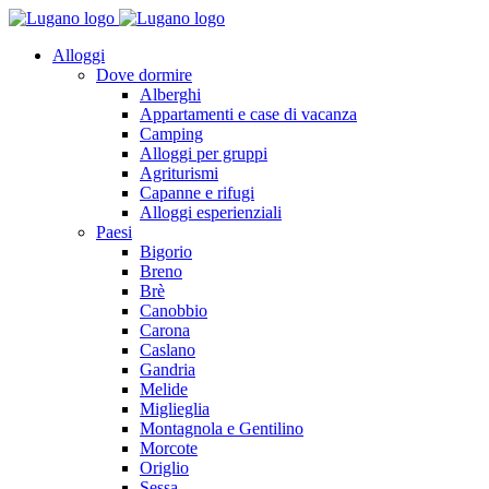
Alloggi
Dove dormire
Alberghi
Appartamenti e case di vacanza
Camping
Alloggi per gruppi
Agriturismi
Capanne e rifugi
Alloggi esperienziali
Paesi
Bigorio
Breno
Brè
Canobbio
Carona
Caslano
Gandria
Melide
Miglieglia
Montagnola e Gentilino
Morcote
Origlio
Sessa