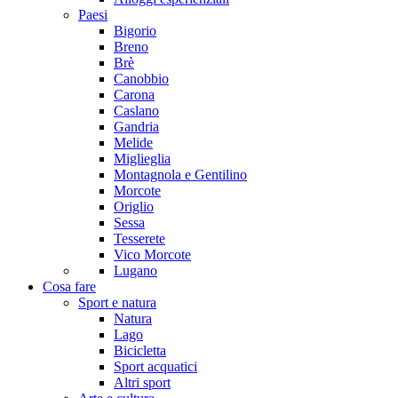
Paesi
Bigorio
Breno
Brè
Canobbio
Carona
Caslano
Gandria
Melide
Miglieglia
Montagnola e Gentilino
Morcote
Origlio
Sessa
Tesserete
Vico Morcote
Lugano
Cosa fare
Sport e natura
Natura
Lago
Bicicletta
Sport acquatici
Altri sport