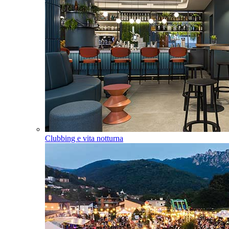
Clubbing e vita notturna