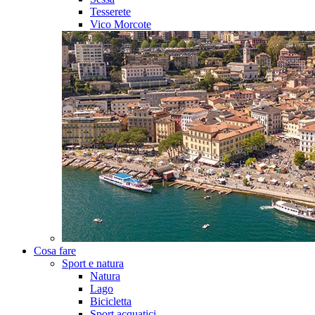
Tesserete
Vico Morcote
Cosa fare
Sport e natura
Natura
Lago
Bicicletta
Sport acquatici