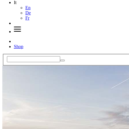
It
En
De
Fr
Shop