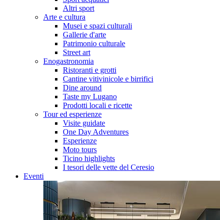
Altri sport
Arte e cultura
Musei e spazi culturali
Gallerie d'arte
Patrimonio culturale
Street art
Enogastronomia
Ristoranti e grotti
Cantine vitivinicole e birrifici
Dine around
Taste my Lugano
Prodotti locali e ricette
Tour ed esperienze
Visite guidate
One Day Adventures
Esperienze
Moto tours
Ticino highlights
I tesori delle vette del Ceresio
Eventi