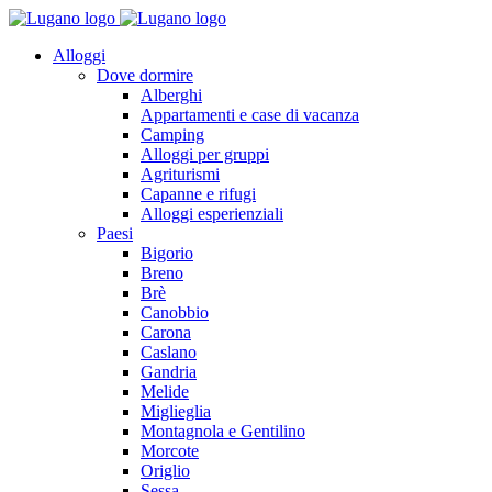
Alloggi
Dove dormire
Alberghi
Appartamenti e case di vacanza
Camping
Alloggi per gruppi
Agriturismi
Capanne e rifugi
Alloggi esperienziali
Paesi
Bigorio
Breno
Brè
Canobbio
Carona
Caslano
Gandria
Melide
Miglieglia
Montagnola e Gentilino
Morcote
Origlio
Sessa