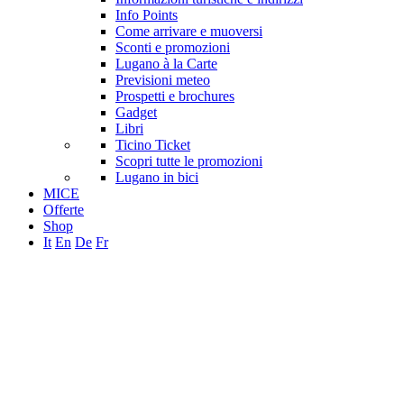
Info Points
Come arrivare e muoversi
Sconti e promozioni
Lugano à la Carte
Previsioni meteo
Prospetti e brochures
Gadget
Libri
Ticino Ticket
Scopri tutte le promozioni
Lugano in bici
MICE
Offerte
Shop
It
En
De
Fr