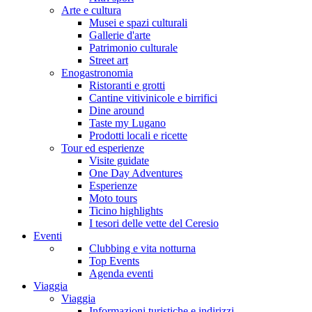
Arte e cultura
Musei e spazi culturali
Gallerie d'arte
Patrimonio culturale
Street art
Enogastronomia
Ristoranti e grotti
Cantine vitivinicole e birrifici
Dine around
Taste my Lugano
Prodotti locali e ricette
Tour ed esperienze
Visite guidate
One Day Adventures
Esperienze
Moto tours
Ticino highlights
I tesori delle vette del Ceresio
Eventi
Clubbing e vita notturna
Top Events
Agenda eventi
Viaggia
Viaggia
Informazioni turistiche e indirizzi