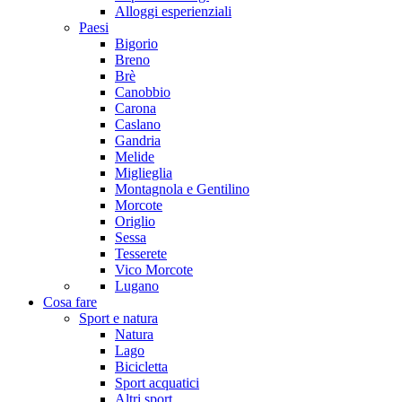
Alloggi esperienziali
Paesi
Bigorio
Breno
Brè
Canobbio
Carona
Caslano
Gandria
Melide
Miglieglia
Montagnola e Gentilino
Morcote
Origlio
Sessa
Tesserete
Vico Morcote
Lugano
Cosa fare
Sport e natura
Natura
Lago
Bicicletta
Sport acquatici
Altri sport