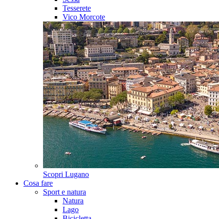
Tesserete
Vico Morcote
Scopri
Lugano
Cosa fare
Sport e natura
Natura
Lago
Bicicletta