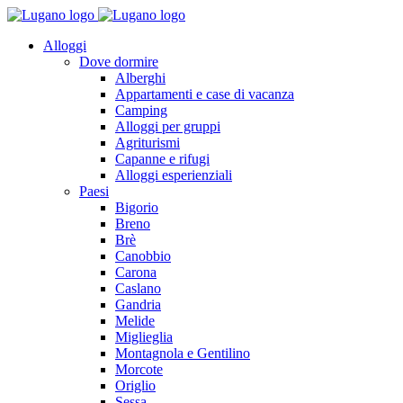
Alloggi
Dove dormire
Alberghi
Appartamenti e case di vacanza
Camping
Alloggi per gruppi
Agriturismi
Capanne e rifugi
Alloggi esperienziali
Paesi
Bigorio
Breno
Brè
Canobbio
Carona
Caslano
Gandria
Melide
Miglieglia
Montagnola e Gentilino
Morcote
Origlio
Sessa