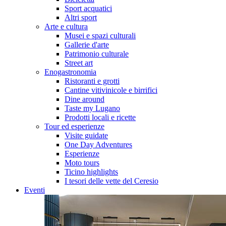
Sport acquatici
Altri sport
Arte e cultura
Musei e spazi culturali
Gallerie d'arte
Patrimonio culturale
Street art
Enogastronomia
Ristoranti e grotti
Cantine vitivinicole e birrifici
Dine around
Taste my Lugano
Prodotti locali e ricette
Tour ed esperienze
Visite guidate
One Day Adventures
Esperienze
Moto tours
Ticino highlights
I tesori delle vette del Ceresio
Eventi