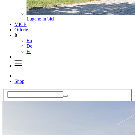
Lugano in bici
MICE
Offerte
It
En
De
Fr
Shop