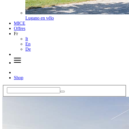
Lugano en vélo
MICE
Offres
Fr
It
En
De
Shop