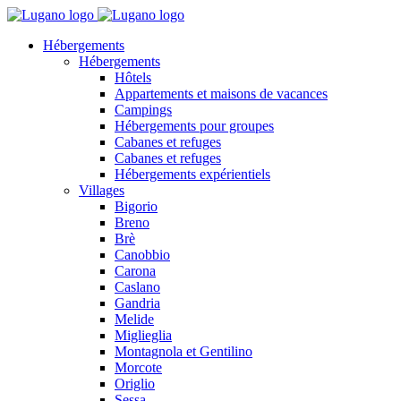
Hébergements
Hébergements
Hôtels
Appartements et maisons de vacances
Campings
Hébergements pour groupes
Cabanes et refuges
Cabanes et refuges
Hébergements expérientiels
Villages
Bigorio
Breno
Brè
Canobbio
Carona
Caslano
Gandria
Melide
Miglieglia
Montagnola et Gentilino
Morcote
Origlio
Sessa