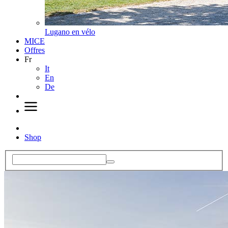
Lugano en vélo
MICE
Offres
Fr
It
En
De
Shop