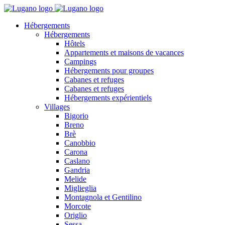
Hébergements
Hébergements
Hôtels
Appartements et maisons de vacances
Campings
Hébergements pour groupes
Cabanes et refuges
Cabanes et refuges
Hébergements expérientiels
Villages
Bigorio
Breno
Brè
Canobbio
Carona
Caslano
Gandria
Melide
Miglieglia
Montagnola et Gentilino
Morcote
Origlio
Sessa