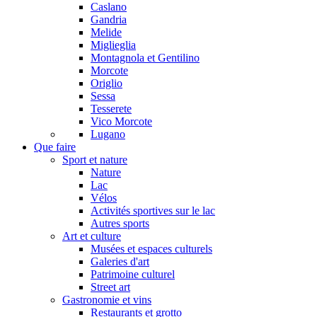
Caslano
Gandria
Melide
Miglieglia
Montagnola et Gentilino
Morcote
Origlio
Sessa
Tesserete
Vico Morcote
Lugano
Que faire
Sport et nature
Nature
Lac
Vélos
Activités sportives sur le lac
Autres sports
Art et culture
Musées et espaces culturels
Galeries d'art
Patrimoine culturel
Street art
Gastronomie et vins
Restaurants et grotto