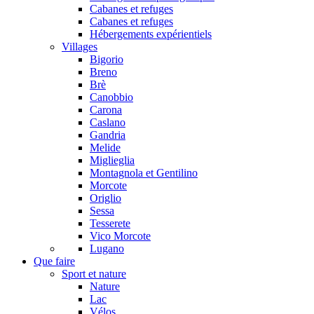
Cabanes et refuges
Cabanes et refuges
Hébergements expérientiels
Villages
Bigorio
Breno
Brè
Canobbio
Carona
Caslano
Gandria
Melide
Miglieglia
Montagnola et Gentilino
Morcote
Origlio
Sessa
Tesserete
Vico Morcote
Lugano
Que faire
Sport et nature
Nature
Lac
Vélos