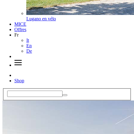
Lugano en vélo
MICE
Offres
Fr
It
En
De
Shop