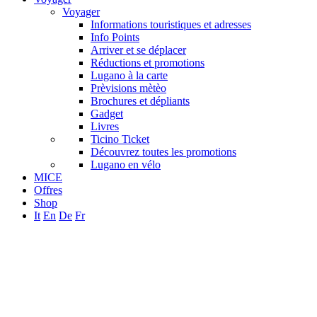
Voyager
Informations touristiques et adresses
Info Points
Arriver et se déplacer
Réductions et promotions
Lugano à la carte
Prèvisions mètèo
Brochures et dépliants
Gadget
Livres
Ticino Ticket
Découvrez toutes les promotions
Lugano en vélo
MICE
Offres
Shop
It
En
De
Fr