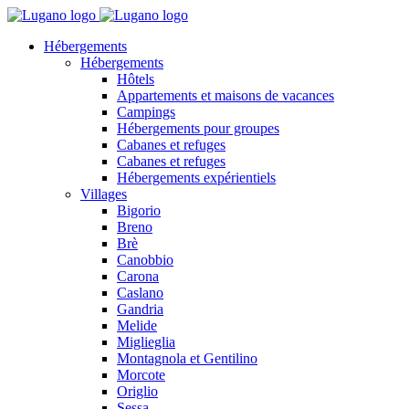
Hébergements
Hébergements
Hôtels
Appartements et maisons de vacances
Campings
Hébergements pour groupes
Cabanes et refuges
Cabanes et refuges
Hébergements expérientiels
Villages
Bigorio
Breno
Brè
Canobbio
Carona
Caslano
Gandria
Melide
Miglieglia
Montagnola et Gentilino
Morcote
Origlio
Sessa