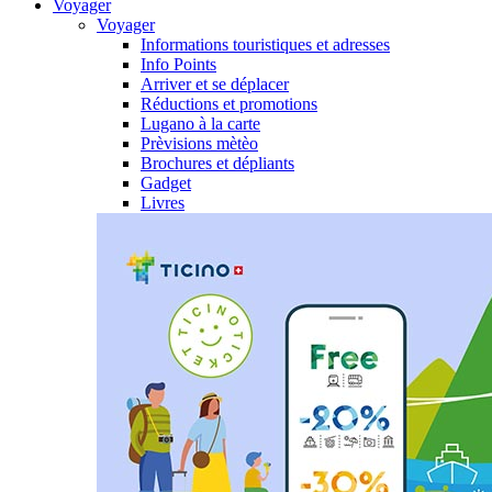
Voyager
Voyager
Informations touristiques et adresses
Info Points
Arriver et se déplacer
Réductions et promotions
Lugano à la carte
Prèvisions mètèo
Brochures et dépliants
Gadget
Livres