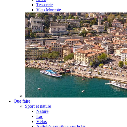
Tesserete
Vico Morcote
Que faire
Sport et nature
Nature
Lac
Vélos
Activités sportives sur le lac