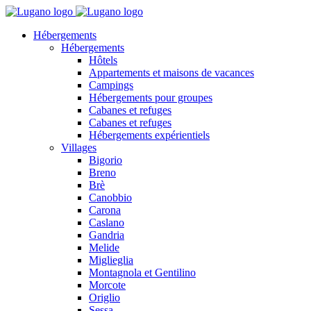
Hébergements
Hébergements
Hôtels
Appartements et maisons de vacances
Campings
Hébergements pour groupes
Cabanes et refuges
Cabanes et refuges
Hébergements expérientiels
Villages
Bigorio
Breno
Brè
Canobbio
Carona
Caslano
Gandria
Melide
Miglieglia
Montagnola et Gentilino
Morcote
Origlio
Sessa