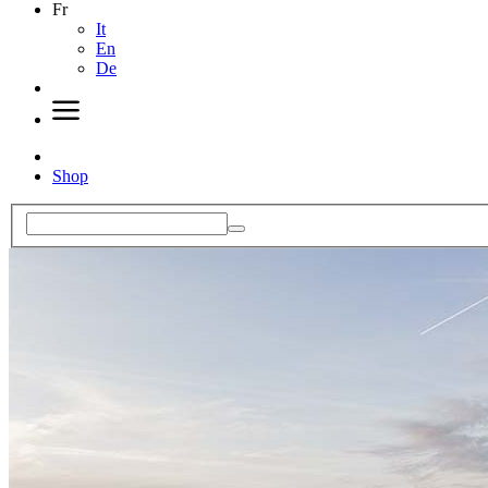
Fr
It
En
De
Shop