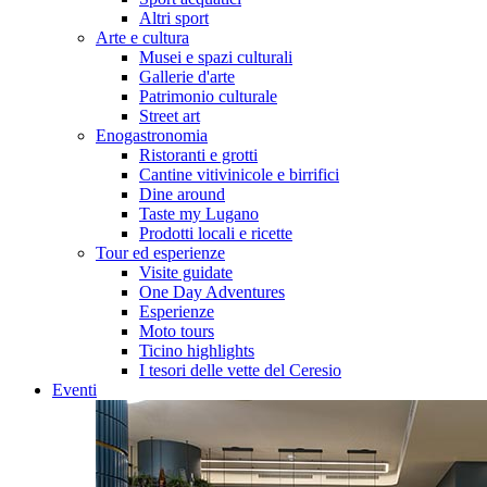
Altri sport
Arte e cultura
Musei e spazi culturali
Gallerie d'arte
Patrimonio culturale
Street art
Enogastronomia
Ristoranti e grotti
Cantine vitivinicole e birrifici
Dine around
Taste my Lugano
Prodotti locali e ricette
Tour ed esperienze
Visite guidate
One Day Adventures
Esperienze
Moto tours
Ticino highlights
I tesori delle vette del Ceresio
Eventi