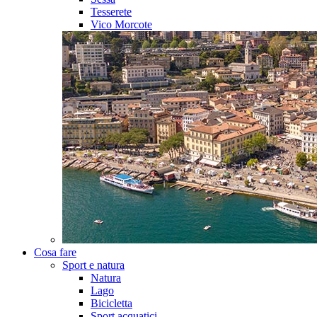
Tesserete
Vico Morcote
Cosa fare
Sport e natura
Natura
Lago
Bicicletta
Sport acquatici