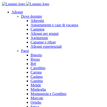
Alloggi
Dove dormire
Alberghi
Appartamenti e case di vacanza
Camping
Alloggi per gruppi
Agriturismi
Capanne e rifugi
Alloggi esperienziali
Paesi
Bigorio
Breno
Brè
Canobbio
Carona
Caslano
Gandria
Melide
Miglieglia
Montagnola e Gentilino
Morcote
Origlio
Sessa