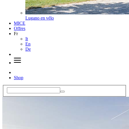
Lugano en vélo
MICE
Offres
Fr
It
En
De
Shop