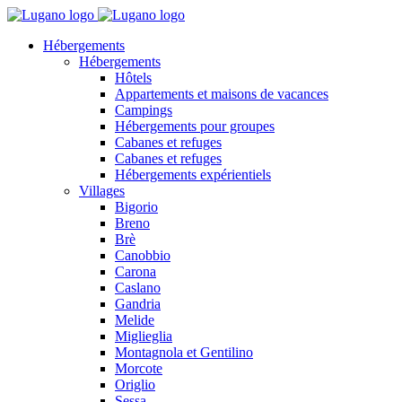
Hébergements
Hébergements
Hôtels
Appartements et maisons de vacances
Campings
Hébergements pour groupes
Cabanes et refuges
Cabanes et refuges
Hébergements expérientiels
Villages
Bigorio
Breno
Brè
Canobbio
Carona
Caslano
Gandria
Melide
Miglieglia
Montagnola et Gentilino
Morcote
Origlio
Sessa