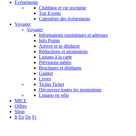
Événements
Clubbing et vie nocturne
Top Events
Calendrier des événements
Voyager
Voyager
Informations touristiques et adresses
Info Points
Arriver et se déplacer
Réductions et promotions
Lugano à la carte
Prèvisions mètèo
Brochures et dépliants
Gadget
Livres
Ticino Ticket
Découvrez toutes les promotions
Lugano en vélo
MICE
Offres
Shop
It
En
De
Fr