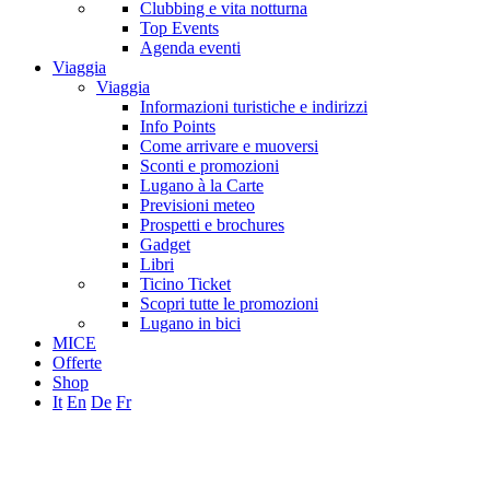
Clubbing e vita notturna
Top Events
Agenda eventi
Viaggia
Viaggia
Informazioni turistiche e indirizzi
Info Points
Come arrivare e muoversi
Sconti e promozioni
Lugano à la Carte
Previsioni meteo
Prospetti e brochures
Gadget
Libri
Ticino Ticket
Scopri tutte le promozioni
Lugano in bici
MICE
Offerte
Shop
It
En
De
Fr