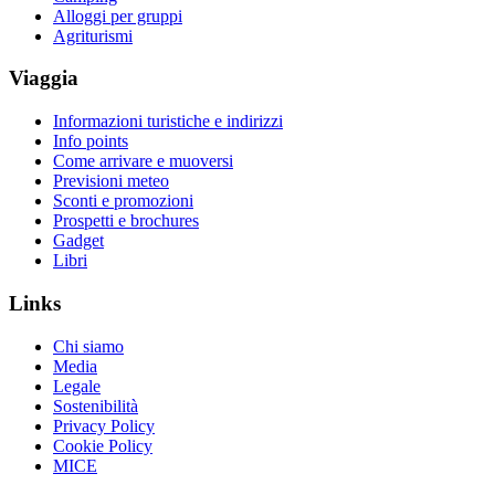
Alloggi per gruppi
Agriturismi
Viaggia
Informazioni turistiche e indirizzi
Info points
Come arrivare e muoversi
Previsioni meteo
Sconti e promozioni
Prospetti e brochures
Gadget
Libri
Links
Chi siamo
Media
Legale
Sostenibilità
Privacy Policy
Cookie Policy
MICE