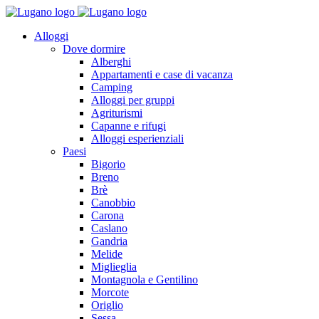
Alloggi
Dove dormire
Alberghi
Appartamenti e case di vacanza
Camping
Alloggi per gruppi
Agriturismi
Capanne e rifugi
Alloggi esperienziali
Paesi
Bigorio
Breno
Brè
Canobbio
Carona
Caslano
Gandria
Melide
Miglieglia
Montagnola e Gentilino
Morcote
Origlio
Sessa