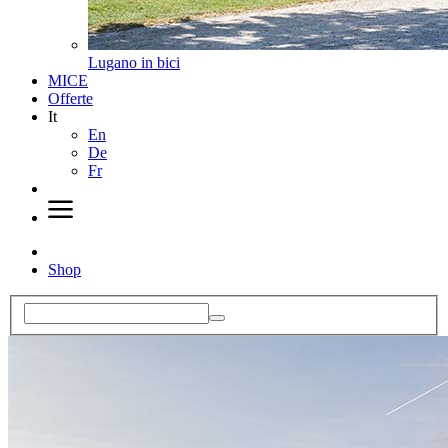
Lugano in bici
MICE
Offerte
It
En
De
Fr
Shop