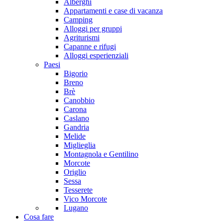
Alberghi
Appartamenti e case di vacanza
Camping
Alloggi per gruppi
Agriturismi
Capanne e rifugi
Alloggi esperienziali
Paesi
Bigorio
Breno
Brè
Canobbio
Carona
Caslano
Gandria
Melide
Miglieglia
Montagnola e Gentilino
Morcote
Origlio
Sessa
Tesserete
Vico Morcote
Lugano
Cosa fare