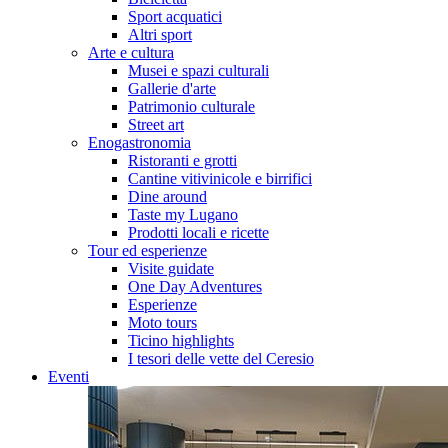
Sport acquatici
Altri sport
Arte e cultura
Musei e spazi culturali
Gallerie d'arte
Patrimonio culturale
Street art
Enogastronomia
Ristoranti e grotti
Cantine vitivinicole e birrifici
Dine around
Taste my Lugano
Prodotti locali e ricette
Tour ed esperienze
Visite guidate
One Day Adventures
Esperienze
Moto tours
Ticino highlights
I tesori delle vette del Ceresio
Eventi