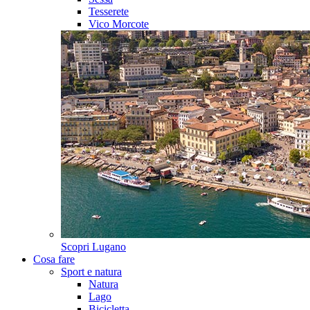
Tesserete
Vico Morcote
Scopri
Lugano
Cosa fare
Sport e natura
Natura
Lago
Bicicletta