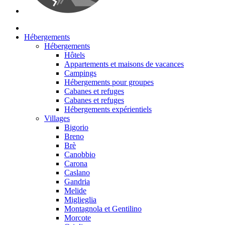
Hébergements
Hébergements
Hôtels
Appartements et maisons de vacances
Campings
Hébergements pour groupes
Cabanes et refuges
Cabanes et refuges
Hébergements expérientiels
Villages
Bigorio
Breno
Brè
Canobbio
Carona
Caslano
Gandria
Melide
Miglieglia
Montagnola et Gentilino
Morcote