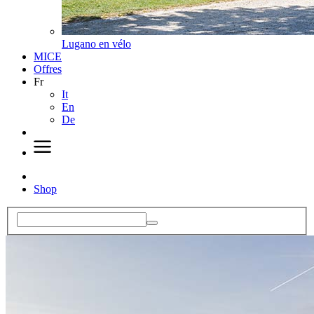
Lugano en vélo
MICE
Offres
Fr
It
En
De
Shop