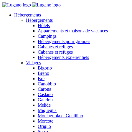
Hébergements
Hébergements
Hôtels
Appartements et maisons de vacances
Campings
Hébergements pour groupes
Cabanes et refuges
Cabanes et refuges
Hébergements expérientiels
Villages
Bigorio
Breno
Brè
Canobbio
Carona
Caslano
Gandria
Melide
Miglieglia
Montagnola et Gentilino
Morcote
Origlio
Sessa