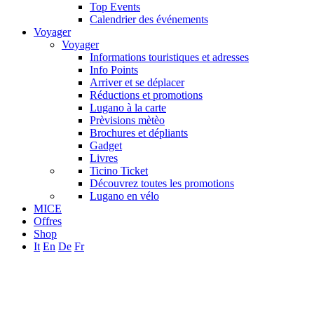
Top Events
Calendrier des événements
Voyager
Voyager
Informations touristiques et adresses
Info Points
Arriver et se déplacer
Réductions et promotions
Lugano à la carte
Prèvisions mètèo
Brochures et dépliants
Gadget
Livres
Ticino Ticket
Découvrez toutes les promotions
Lugano en vélo
MICE
Offres
Shop
It
En
De
Fr