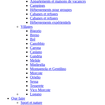
Appartements et maisons de vacances
Campings
Hébergements pour groupes
Cabanes et refuges
Cabanes et refuges
Hébergements expérientiels
Villages
Bigorio
Breno
Brè
Canobbio
Carona
Caslano
Gandria
Melide
Miglieglia
Montagnola et Gentilino
Morcote
Origlio
Sessa
Tesserete
Vico Morcote
Lugano
Que faire
Sport et nature