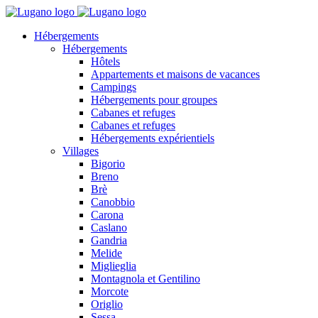
Hébergements
Hébergements
Hôtels
Appartements et maisons de vacances
Campings
Hébergements pour groupes
Cabanes et refuges
Cabanes et refuges
Hébergements expérientiels
Villages
Bigorio
Breno
Brè
Canobbio
Carona
Caslano
Gandria
Melide
Miglieglia
Montagnola et Gentilino
Morcote
Origlio
Sessa