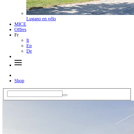
Lugano en vélo
MICE
Offres
Fr
It
En
De
Shop