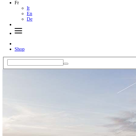
Fr
It
En
De
Shop