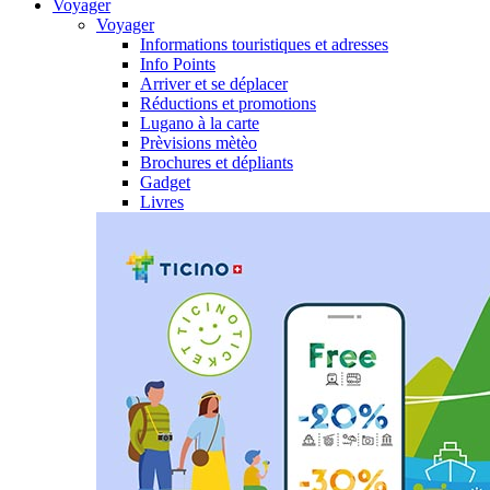
Voyager
Voyager
Informations touristiques et adresses
Info Points
Arriver et se déplacer
Réductions et promotions
Lugano à la carte
Prèvisions mètèo
Brochures et dépliants
Gadget
Livres