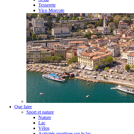
Tesserete
Vico Morcote
Que faire
Sport et nature
Nature
Lac
Vélos
Activités sportives sur le lac