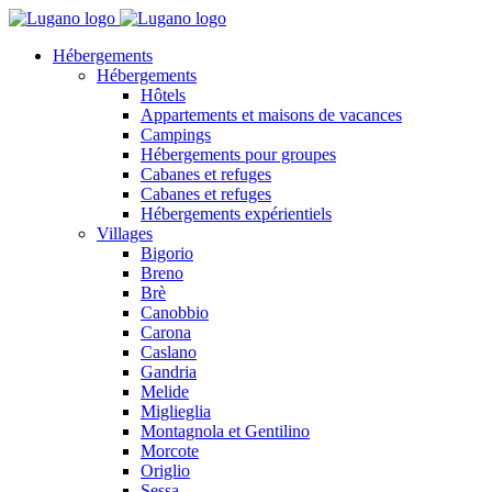
Hébergements
Hébergements
Hôtels
Appartements et maisons de vacances
Campings
Hébergements pour groupes
Cabanes et refuges
Cabanes et refuges
Hébergements expérientiels
Villages
Bigorio
Breno
Brè
Canobbio
Carona
Caslano
Gandria
Melide
Miglieglia
Montagnola et Gentilino
Morcote
Origlio
Sessa