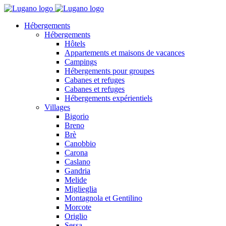
Hébergements
Hébergements
Hôtels
Appartements et maisons de vacances
Campings
Hébergements pour groupes
Cabanes et refuges
Cabanes et refuges
Hébergements expérientiels
Villages
Bigorio
Breno
Brè
Canobbio
Carona
Caslano
Gandria
Melide
Miglieglia
Montagnola et Gentilino
Morcote
Origlio
Sessa