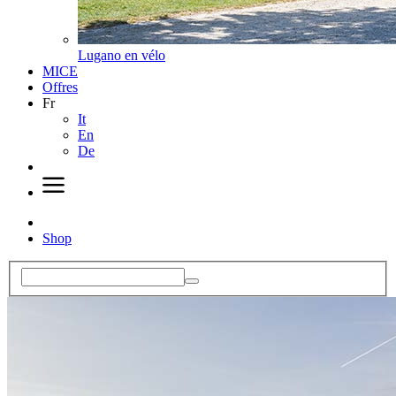
Lugano en vélo
MICE
Offres
Fr
It
En
De
Shop