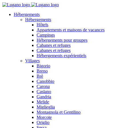
Hébergements
Hébergements
Hôtels
Appartements et maisons de vacances
Campings
Hébergements pour groupes
Cabanes et refuges
Cabanes et refuges
Hébergements expérientiels
Villages
Bigorio
Breno
Brè
Canobbio
Carona
Caslano
Gandria
Melide
Miglieglia
Montagnola et Gentilino
Morcote
Origlio
Sessa