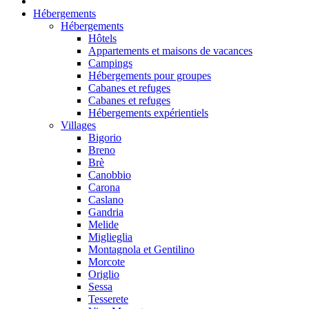
Hébergements
Hébergements
Hôtels
Appartements et maisons de vacances
Campings
Hébergements pour groupes
Cabanes et refuges
Cabanes et refuges
Hébergements expérientiels
Villages
Bigorio
Breno
Brè
Canobbio
Carona
Caslano
Gandria
Melide
Miglieglia
Montagnola et Gentilino
Morcote
Origlio
Sessa
Tesserete