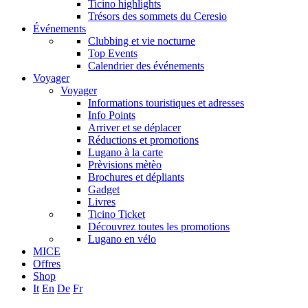
Ticino highlights
Trésors des sommets du Ceresio
Événements
Clubbing et vie nocturne
Top Events
Calendrier des événements
Voyager
Voyager
Informations touristiques et adresses
Info Points
Arriver et se déplacer
Réductions et promotions
Lugano à la carte
Prèvisions mètèo
Brochures et dépliants
Gadget
Livres
Ticino Ticket
Découvrez toutes les promotions
Lugano en vélo
MICE
Offres
Shop
It
En
De
Fr