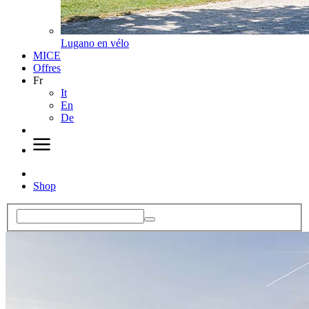
Lugano en vélo
MICE
Offres
Fr
It
En
De
Shop