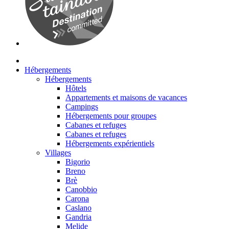
Hébergements
Hébergements
Hôtels
Appartements et maisons de vacances
Campings
Hébergements pour groupes
Cabanes et refuges
Cabanes et refuges
Hébergements expérientiels
Villages
Bigorio
Breno
Brè
Canobbio
Carona
Caslano
Gandria
Melide