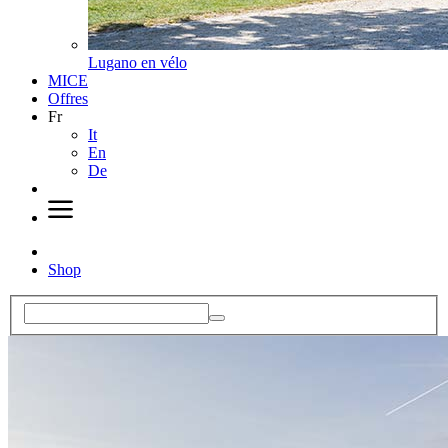
Lugano en vélo
MICE
Offres
Fr
It
En
De
Shop