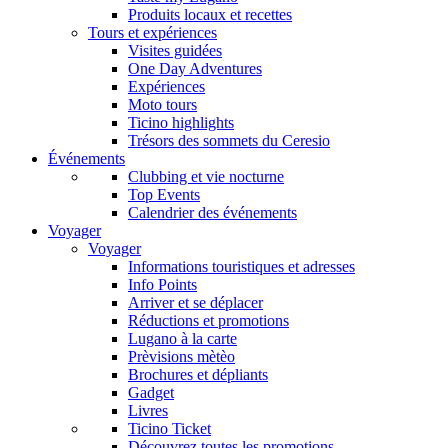
Produits locaux et recettes
Tours et expériences
Visites guidées
One Day Adventures
Expériences
Moto tours
Ticino highlights
Trésors des sommets du Ceresio
Événements
Clubbing et vie nocturne
Top Events
Calendrier des événements
Voyager
Voyager
Informations touristiques et adresses
Info Points
Arriver et se déplacer
Réductions et promotions
Lugano à la carte
Prèvisions mètèo
Brochures et dépliants
Gadget
Livres
Ticino Ticket
Découvrez toutes les promotions