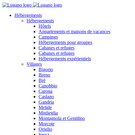
Hébergements
Hébergements
Hôtels
Appartements et maisons de vacances
Campings
Hébergements pour groupes
Cabanes et refuges
Cabanes et refuges
Hébergements expérientiels
Villages
Bigorio
Breno
Brè
Canobbio
Carona
Caslano
Gandria
Melide
Miglieglia
Montagnola et Gentilino
Morcote
Origlio
Sessa