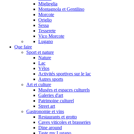
Miglieglia
Montagnola et Gentilino
Morcote
Origlio
Sessa
Tesserete
Vico Morcote
Lugano
Que faire
Sport et nature
Nature
Lac
Vélos
Activités sportives sur le lac
Autres sports
Art et culture
Musées et espaces culturels
Galeries d'art
Patrimoine culturel
Street art
Gastronomie et vins
Restaurants et grotto
Caves viticoles et brasseries
Dine around
Taste my Lugano