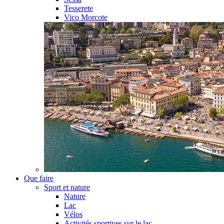
Tesserete
Vico Morcote
Que faire
Sport et nature
Nature
Lac
Vélos
Activités sportives sur le lac