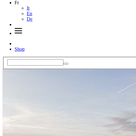
Fr
It
En
De
Shop