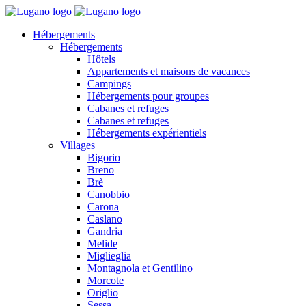
Hébergements
Hébergements
Hôtels
Appartements et maisons de vacances
Campings
Hébergements pour groupes
Cabanes et refuges
Cabanes et refuges
Hébergements expérientiels
Villages
Bigorio
Breno
Brè
Canobbio
Carona
Caslano
Gandria
Melide
Miglieglia
Montagnola et Gentilino
Morcote
Origlio
Sessa