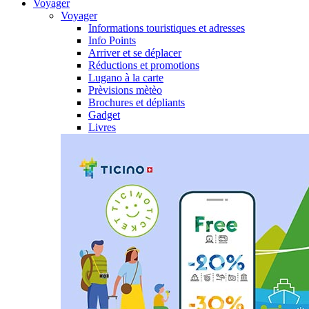
Voyager
Voyager
Informations touristiques et adresses
Info Points
Arriver et se déplacer
Réductions et promotions
Lugano à la carte
Prèvisions mètèo
Brochures et dépliants
Gadget
Livres