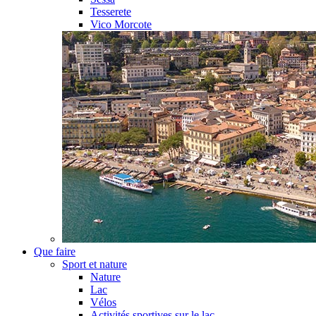
Tesserete
Vico Morcote
Que faire
Sport et nature
Nature
Lac
Vélos
Activités sportives sur le lac