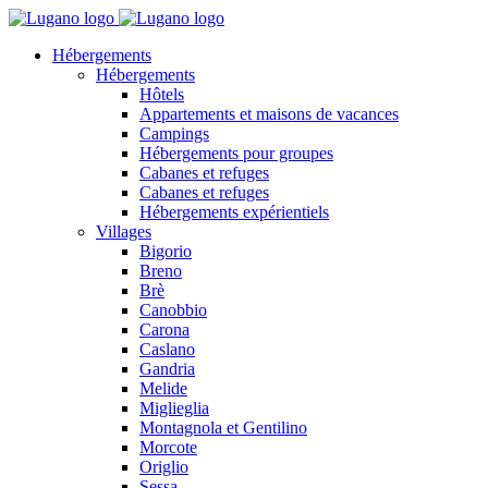
Hébergements
Hébergements
Hôtels
Appartements et maisons de vacances
Campings
Hébergements pour groupes
Cabanes et refuges
Cabanes et refuges
Hébergements expérientiels
Villages
Bigorio
Breno
Brè
Canobbio
Carona
Caslano
Gandria
Melide
Miglieglia
Montagnola et Gentilino
Morcote
Origlio
Sessa