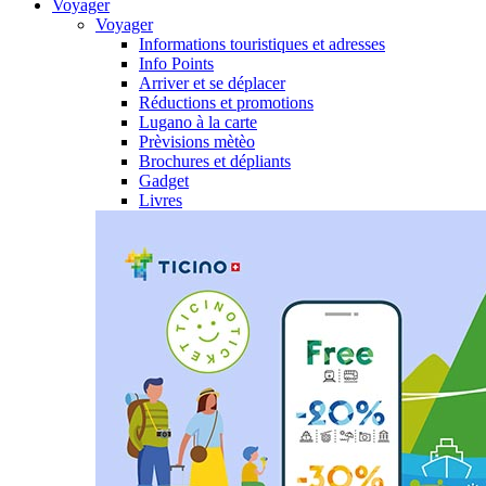
Voyager
Voyager
Informations touristiques et adresses
Info Points
Arriver et se déplacer
Réductions et promotions
Lugano à la carte
Prèvisions mètèo
Brochures et dépliants
Gadget
Livres