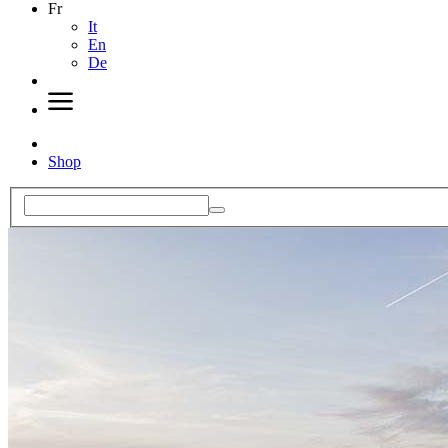
Fr
It
En
De
Shop