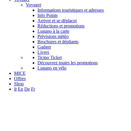
Voyager
Informations touristiques et adresses
Info Points
Arriver et se déplacer
Réductions et promotions
Lugano à la carte
Prèvisions mètèo
Brochures et dépliants
Gadget
Livres
Ticino Ticket
Découvrez toutes les promotions
Lugano en vélo
MICE
Offres
Shop
It
En
De
Fr