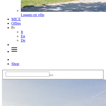
Lugano en vélo
MICE
Offres
Fr
It
En
De
Shop