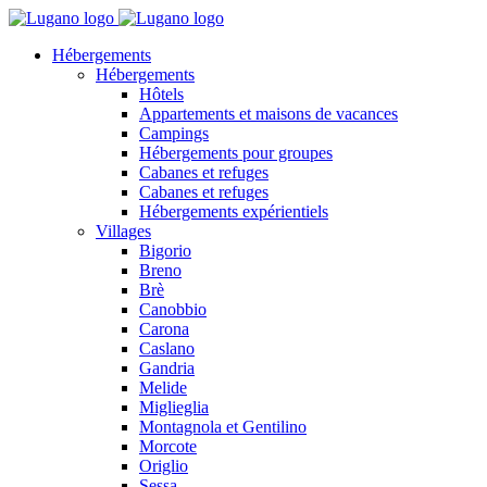
Hébergements
Hébergements
Hôtels
Appartements et maisons de vacances
Campings
Hébergements pour groupes
Cabanes et refuges
Cabanes et refuges
Hébergements expérientiels
Villages
Bigorio
Breno
Brè
Canobbio
Carona
Caslano
Gandria
Melide
Miglieglia
Montagnola et Gentilino
Morcote
Origlio
Sessa