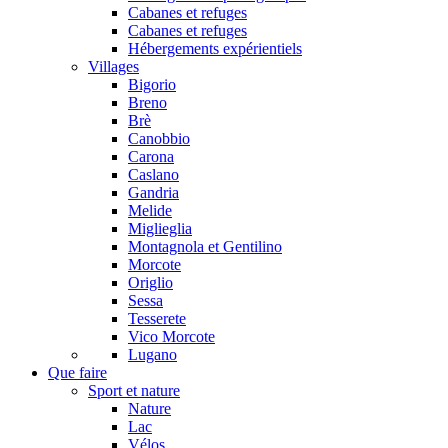
Cabanes et refuges
Cabanes et refuges
Hébergements expérientiels
Villages
Bigorio
Breno
Brè
Canobbio
Carona
Caslano
Gandria
Melide
Miglieglia
Montagnola et Gentilino
Morcote
Origlio
Sessa
Tesserete
Vico Morcote
Lugano
Que faire
Sport et nature
Nature
Lac
Vélos