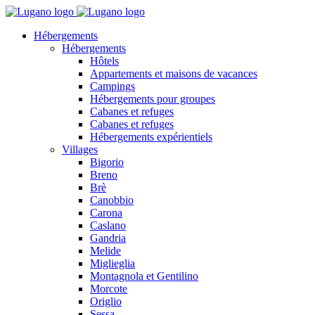
Hébergements
Hébergements
Hôtels
Appartements et maisons de vacances
Campings
Hébergements pour groupes
Cabanes et refuges
Cabanes et refuges
Hébergements expérientiels
Villages
Bigorio
Breno
Brè
Canobbio
Carona
Caslano
Gandria
Melide
Miglieglia
Montagnola et Gentilino
Morcote
Origlio
Sessa