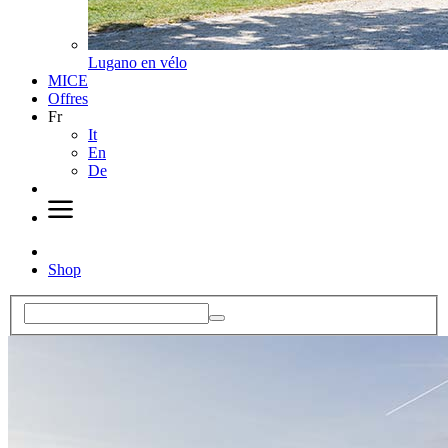
Lugano en vélo
MICE
Offres
Fr
It
En
De
Shop