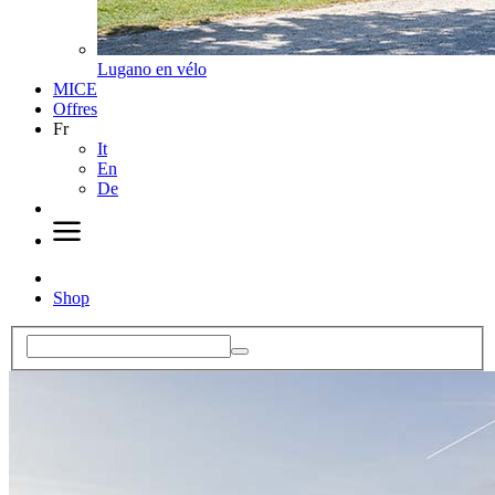
Lugano en vélo
MICE
Offres
Fr
It
En
De
Shop