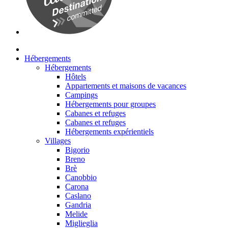
Hébergements
Hébergements
Hôtels
Appartements et maisons de vacances
Campings
Hébergements pour groupes
Cabanes et refuges
Cabanes et refuges
Hébergements expérientiels
Villages
Bigorio
Breno
Brè
Canobbio
Carona
Caslano
Gandria
Melide
Miglieglia