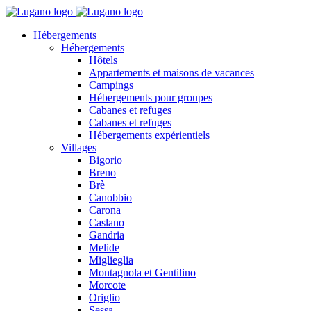
Hébergements
Hébergements
Hôtels
Appartements et maisons de vacances
Campings
Hébergements pour groupes
Cabanes et refuges
Cabanes et refuges
Hébergements expérientiels
Villages
Bigorio
Breno
Brè
Canobbio
Carona
Caslano
Gandria
Melide
Miglieglia
Montagnola et Gentilino
Morcote
Origlio
Sessa