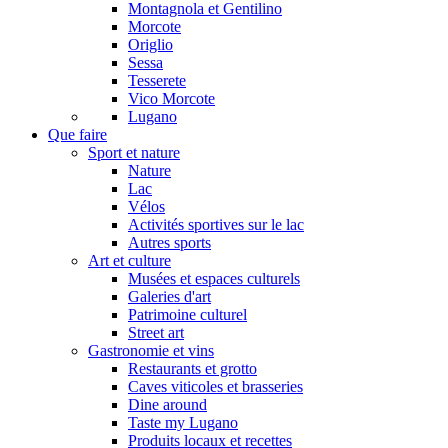
Montagnola et Gentilino
Morcote
Origlio
Sessa
Tesserete
Vico Morcote
Lugano
Que faire
Sport et nature
Nature
Lac
Vélos
Activités sportives sur le lac
Autres sports
Art et culture
Musées et espaces culturels
Galeries d'art
Patrimoine culturel
Street art
Gastronomie et vins
Restaurants et grotto
Caves viticoles et brasseries
Dine around
Taste my Lugano
Produits locaux et recettes