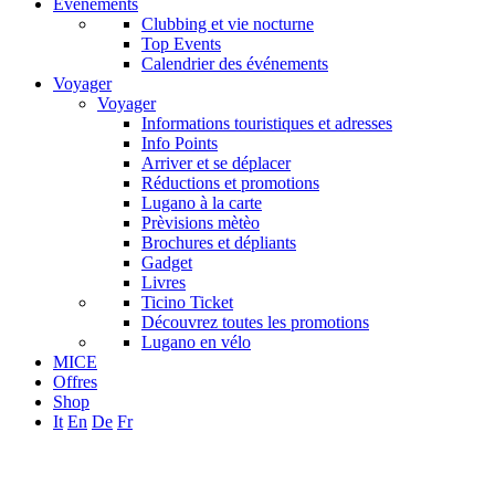
Événements
Clubbing et vie nocturne
Top Events
Calendrier des événements
Voyager
Voyager
Informations touristiques et adresses
Info Points
Arriver et se déplacer
Réductions et promotions
Lugano à la carte
Prèvisions mètèo
Brochures et dépliants
Gadget
Livres
Ticino Ticket
Découvrez toutes les promotions
Lugano en vélo
MICE
Offres
Shop
It
En
De
Fr