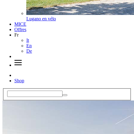
Lugano en vélo
MICE
Offres
Fr
It
En
De
Shop