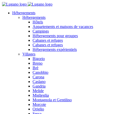
Hébergements
Hébergements
Hôtels
Appartements et maisons de vacances
Campings
Hébergements pour groupes
Cabanes et refuges
Cabanes et refuges
Hébergements expérientiels
Villages
Bigorio
Breno
Brè
Canobbio
Carona
Caslano
Gandria
Melide
Miglieglia
Montagnola et Gentilino
Morcote
Origlio
Sessa