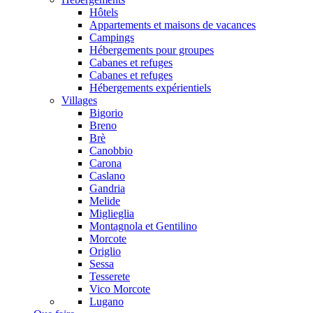
Hôtels
Appartements et maisons de vacances
Campings
Hébergements pour groupes
Cabanes et refuges
Cabanes et refuges
Hébergements expérientiels
Villages
Bigorio
Breno
Brè
Canobbio
Carona
Caslano
Gandria
Melide
Miglieglia
Montagnola et Gentilino
Morcote
Origlio
Sessa
Tesserete
Vico Morcote
Lugano