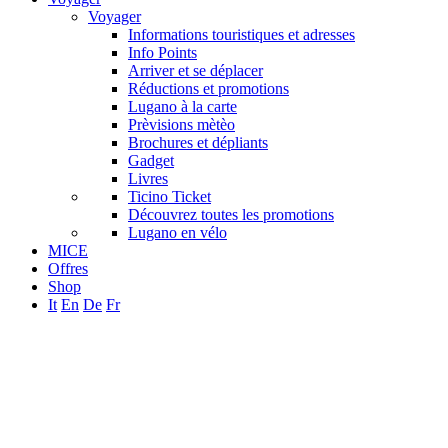
Voyager
Informations touristiques et adresses
Info Points
Arriver et se déplacer
Réductions et promotions
Lugano à la carte
Prèvisions mètèo
Brochures et dépliants
Gadget
Livres
Ticino Ticket
Découvrez toutes les promotions
Lugano en vélo
MICE
Offres
Shop
It
En
De
Fr