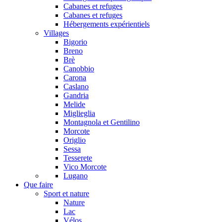
Cabanes et refuges
Cabanes et refuges
Hébergements expérientiels
Villages
Bigorio
Breno
Brè
Canobbio
Carona
Caslano
Gandria
Melide
Miglieglia
Montagnola et Gentilino
Morcote
Origlio
Sessa
Tesserete
Vico Morcote
Lugano
Que faire
Sport et nature
Nature
Lac
Vélos