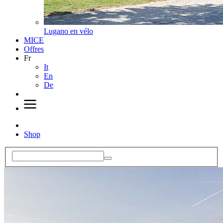
Lugano en vélo
MICE
Offres
Fr
It
En
De
Shop