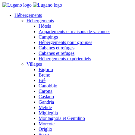
Hébergements
Hébergements
Hôtels
Appartements et maisons de vacances
Campings
Hébergements pour groupes
Cabanes et refuges
Cabanes et refuges
Hébergements expérientiels
Villages
Bigorio
Breno
Brè
Canobbio
Carona
Caslano
Gandria
Melide
Miglieglia
Montagnola et Gentilino
Morcote
Origlio
Sessa