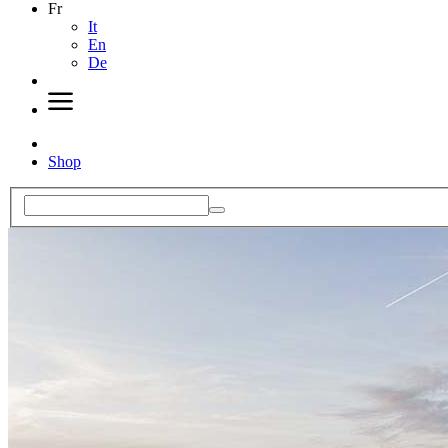
Fr
It
En
De
Shop