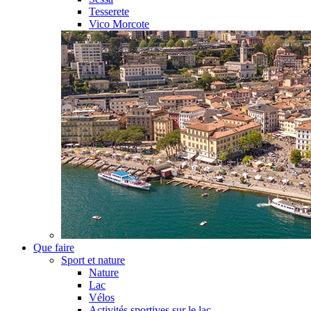
Tesserete
Vico Morcote
Que faire
Sport et nature
Nature
Lac
Vélos
Activités sportives sur le lac