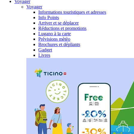
Voyager
Voyager
Informations touristiques et adresses
Info Points
Arriver et se déplacer
Réductions et promotions
Lugano à la carte
Prèvisions mètèo
Brochures et dépliants
Gadget
Livres