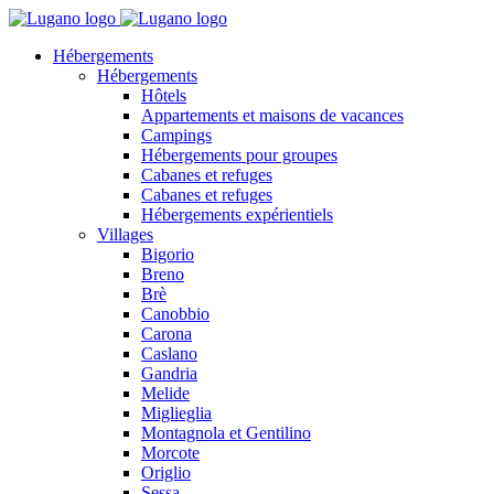
Hébergements
Hébergements
Hôtels
Appartements et maisons de vacances
Campings
Hébergements pour groupes
Cabanes et refuges
Cabanes et refuges
Hébergements expérientiels
Villages
Bigorio
Breno
Brè
Canobbio
Carona
Caslano
Gandria
Melide
Miglieglia
Montagnola et Gentilino
Morcote
Origlio
Sessa