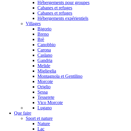
Hébergements pour groupes
Cabanes et refuges
Cabanes et refuges
Hébergements expérientiels
Villages
Bigorio
Breno
Brè
Canobbio
Carona
Caslano
Gandria
Melide
Miglieglia
Montagnola et Gentilino
Morcote
Origlio
Sessa
Tesserete
Vico Morcote
Lugano
Que faire
Sport et nature
Nature
Lac