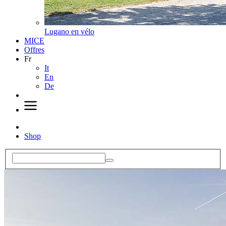
Lugano en vélo
MICE
Offres
Fr
It
En
De
Shop