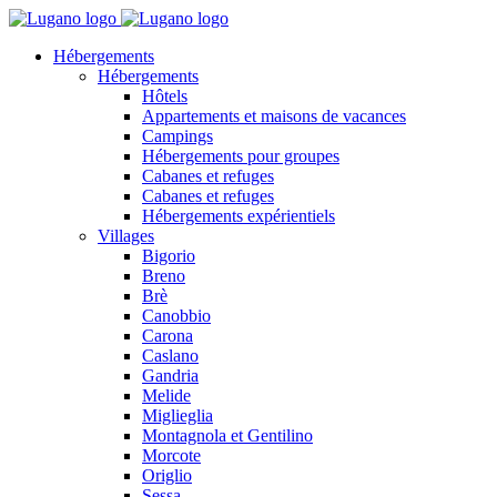
Hébergements
Hébergements
Hôtels
Appartements et maisons de vacances
Campings
Hébergements pour groupes
Cabanes et refuges
Cabanes et refuges
Hébergements expérientiels
Villages
Bigorio
Breno
Brè
Canobbio
Carona
Caslano
Gandria
Melide
Miglieglia
Montagnola et Gentilino
Morcote
Origlio
Sessa