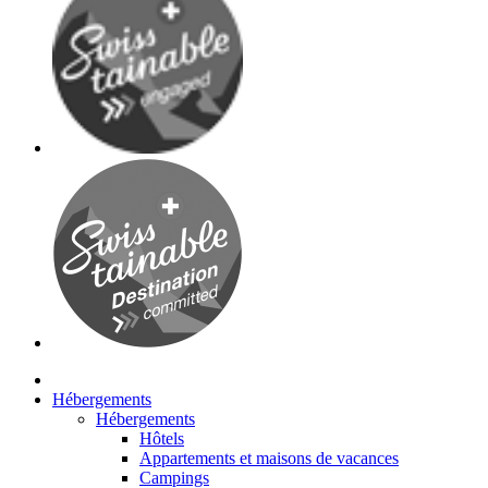
Hébergements
Hébergements
Hôtels
Appartements et maisons de vacances
Campings