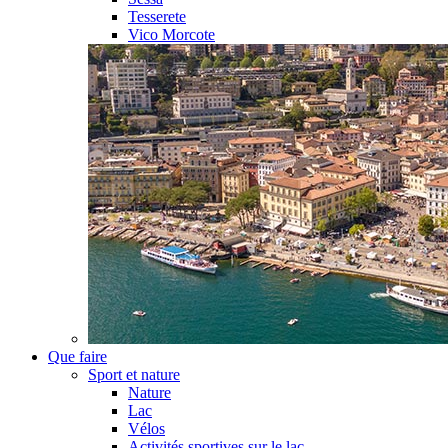
Tesserete
Vico Morcote
Que faire
Sport et nature
Nature
Lac
Vélos
Activités sportives sur le lac