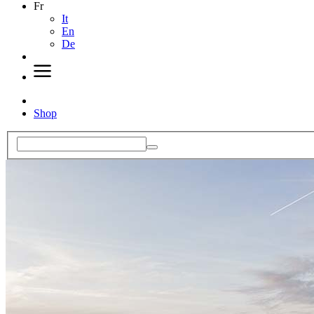
Fr
It
En
De
Shop