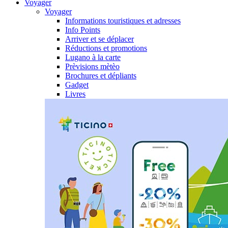
Voyager
Voyager
Informations touristiques et adresses
Info Points
Arriver et se déplacer
Réductions et promotions
Lugano à la carte
Prèvisions mètèo
Brochures et dépliants
Gadget
Livres