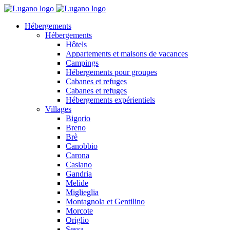
Hébergements
Hébergements
Hôtels
Appartements et maisons de vacances
Campings
Hébergements pour groupes
Cabanes et refuges
Cabanes et refuges
Hébergements expérientiels
Villages
Bigorio
Breno
Brè
Canobbio
Carona
Caslano
Gandria
Melide
Miglieglia
Montagnola et Gentilino
Morcote
Origlio
Sessa