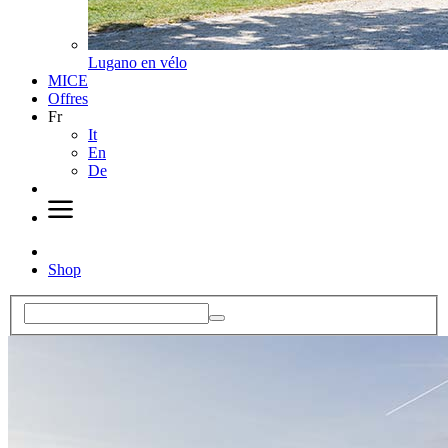
Lugano en vélo
MICE
Offres
Fr
It
En
De
Shop