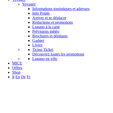
Voyager
Informations touristiques et adresses
Info Points
Arriver et se déplacer
Réductions et promotions
Lugano à la carte
Prèvisions mètèo
Brochures et dépliants
Gadget
Livres
Ticino Ticket
Découvrez toutes les promotions
Lugano en vélo
MICE
Offres
Shop
It
En
De
Fr