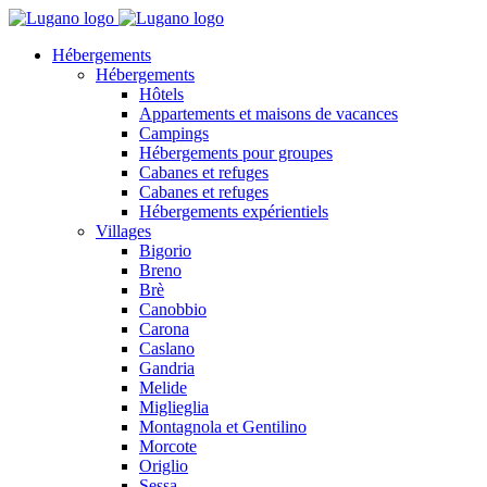
Hébergements
Hébergements
Hôtels
Appartements et maisons de vacances
Campings
Hébergements pour groupes
Cabanes et refuges
Cabanes et refuges
Hébergements expérientiels
Villages
Bigorio
Breno
Brè
Canobbio
Carona
Caslano
Gandria
Melide
Miglieglia
Montagnola et Gentilino
Morcote
Origlio
Sessa