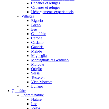
Cabanes et refuges
Cabanes et refuges
Hébergements expérientiels
Villages
Bigorio
Breno
Brè
Canobbio
Carona
Caslano
Gandria
Melide
Miglieglia
Montagnola et Gentilino
Morcote
Origlio
Sessa
Tesserete
Vico Morcote
Lugano
Que faire
Sport et nature
Nature
Lac
Vélos