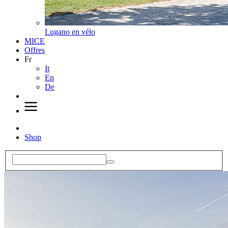
Lugano en vélo
MICE
Offres
Fr
It
En
De
Shop