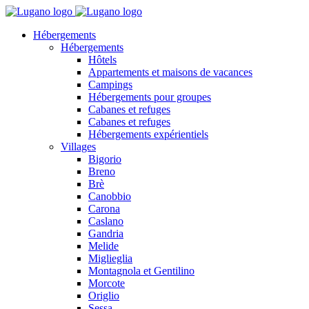
Hébergements
Hébergements
Hôtels
Appartements et maisons de vacances
Campings
Hébergements pour groupes
Cabanes et refuges
Cabanes et refuges
Hébergements expérientiels
Villages
Bigorio
Breno
Brè
Canobbio
Carona
Caslano
Gandria
Melide
Miglieglia
Montagnola et Gentilino
Morcote
Origlio
Sessa