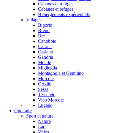
Cabanes et refuges
Cabanes et refuges
Hébergements expérientiels
Villages
Bigorio
Breno
Brè
Canobbio
Carona
Caslano
Gandria
Melide
Miglieglia
Montagnola et Gentilino
Morcote
Origlio
Sessa
Tesserete
Vico Morcote
Lugano
Que faire
Sport et nature
Nature
Lac
Vélos