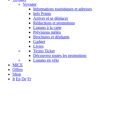
Voyager
Informations touristiques et adresses
Info Points
Arriver et se déplacer
Réductions et promotions
Lugano à la carte
Prèvisions mètèo
Brochures et dépliants
Gadget
Livres
Ticino Ticket
Découvrez toutes les promotions
Lugano en vélo
MICE
Offres
Shop
It
En
De
Fr