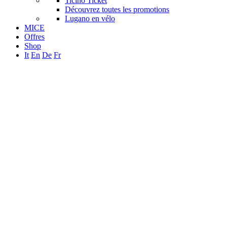
Ticino Ticket
Découvrez toutes les promotions
Lugano en vélo
MICE
Offres
Shop
It
En
De
Fr