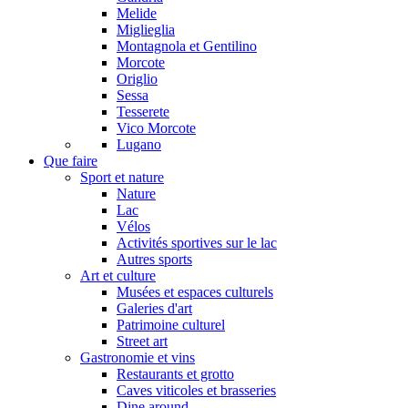
Melide
Miglieglia
Montagnola et Gentilino
Morcote
Origlio
Sessa
Tesserete
Vico Morcote
Lugano
Que faire
Sport et nature
Nature
Lac
Vélos
Activités sportives sur le lac
Autres sports
Art et culture
Musées et espaces culturels
Galeries d'art
Patrimoine culturel
Street art
Gastronomie et vins
Restaurants et grotto
Caves viticoles et brasseries
Dine around