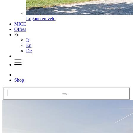
Lugano en vélo
MICE
Offres
Fr
It
En
De
Shop