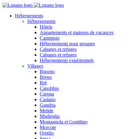
Hébergements
Hébergements
Hôtels
Appartements et maisons de vacances
Campings
Hébergements pour groupes
Cabanes et refuges
Cabanes et refuges
Hébergements expérientiels
Villages
Bigorio
Breno
Brè
Canobbio
Carona
Caslano
Gandria
Melide
Miglieglia
Montagnola et Gentilino
Morcote
Origlio
Sessa