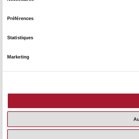
du
consentement
Préférences
Statistiques
Marketing
Au