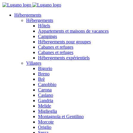
Hébergements
Hébergements
Hôtels
Appartements et maisons de vacances
Campings
Hébergements pour groupes
Cabanes et refuges
Cabanes et refuges
Hébergements expérientiels
Villages
Bigorio
Breno
Brè
Canobbio
Carona
Caslano
Gandria
Melide
Miglieglia
Montagnola et Gentilino
Morcote
Origlio
Sessa