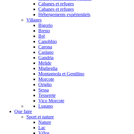
Cabanes et refuges
Cabanes et refuges
Hébergements expérientiels
Villages
Bigorio
Breno
Brè
Canobbio
Carona
Caslano
Gandria
Melide
Miglieglia
Montagnola et Gentilino
Morcote
Origlio
Sessa
Tesserete
Vico Morcote
Lugano
Que faire
Sport et nature
Nature
Lac
Vélos