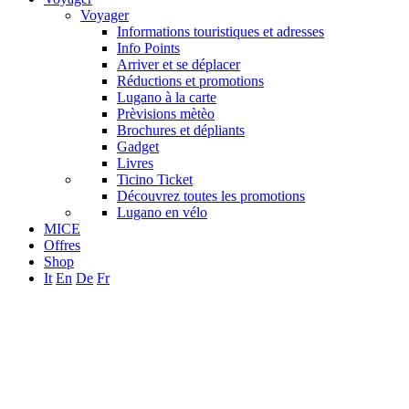
Voyager
Informations touristiques et adresses
Info Points
Arriver et se déplacer
Réductions et promotions
Lugano à la carte
Prèvisions mètèo
Brochures et dépliants
Gadget
Livres
Ticino Ticket
Découvrez toutes les promotions
Lugano en vélo
MICE
Offres
Shop
It
En
De
Fr