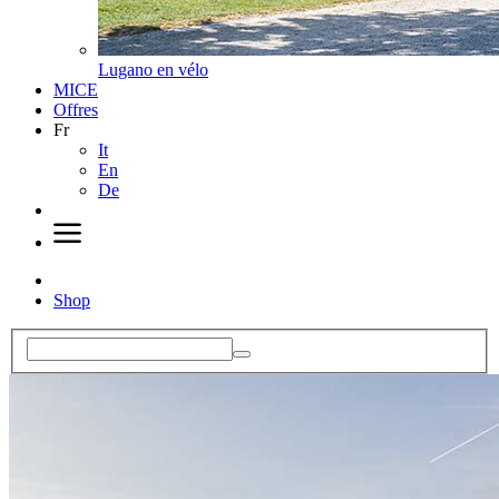
Lugano en vélo
MICE
Offres
Fr
It
En
De
Shop