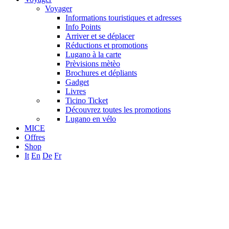
Voyager
Informations touristiques et adresses
Info Points
Arriver et se déplacer
Réductions et promotions
Lugano à la carte
Prèvisions mètèo
Brochures et dépliants
Gadget
Livres
Ticino Ticket
Découvrez toutes les promotions
Lugano en vélo
MICE
Offres
Shop
It
En
De
Fr