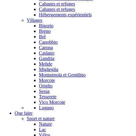
Cabanes et refuges
Cabanes et refuges
Hébergements expérientiels
Villages
Bigorio
Breno
Brè
Canobbio
Carona
Caslano
Gandria
Melide
Miglieglia
Montagnola et Gentilino
Morcote
Origlio
Sessa
Tesserete
Vico Morcote
Lugano
Que faire
Sport et nature
Nature
Lac
Vélos