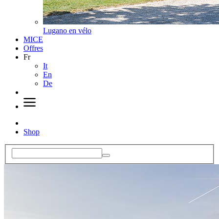
Lugano en vélo
MICE
Offres
Fr
It
En
De
Shop