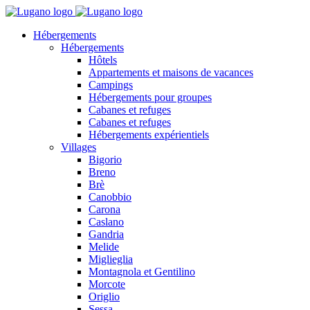
Hébergements
Hébergements
Hôtels
Appartements et maisons de vacances
Campings
Hébergements pour groupes
Cabanes et refuges
Cabanes et refuges
Hébergements expérientiels
Villages
Bigorio
Breno
Brè
Canobbio
Carona
Caslano
Gandria
Melide
Miglieglia
Montagnola et Gentilino
Morcote
Origlio
Sessa