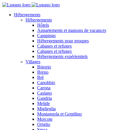
Hébergements
Hébergements
Hôtels
Appartements et maisons de vacances
Campings
Hébergements pour groupes
Cabanes et refuges
Cabanes et refuges
Hébergements expérientiels
Villages
Bigorio
Breno
Brè
Canobbio
Carona
Caslano
Gandria
Melide
Miglieglia
Montagnola et Gentilino
Morcote
Origlio
Sessa