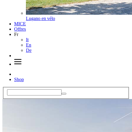
Lugano en vélo
MICE
Offres
Fr
It
En
De
Shop