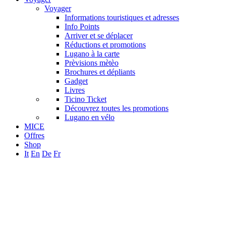
Voyager
Informations touristiques et adresses
Info Points
Arriver et se déplacer
Réductions et promotions
Lugano à la carte
Prèvisions mètèo
Brochures et dépliants
Gadget
Livres
Ticino Ticket
Découvrez toutes les promotions
Lugano en vélo
MICE
Offres
Shop
It
En
De
Fr