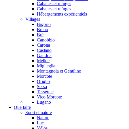
Cabanes et refuges
Cabanes et refuges
Hébergements expérientiels
Villages
Bigorio
Breno
Brè
Canobbio
Carona
Caslano
Gandria
Melide
Miglieglia
Montagnola et Gentilino
Morcote
Origlio
Sessa
Tesserete
Vico Morcote
Lugano
Que faire
Sport et nature
Nature
Lac
Vélos