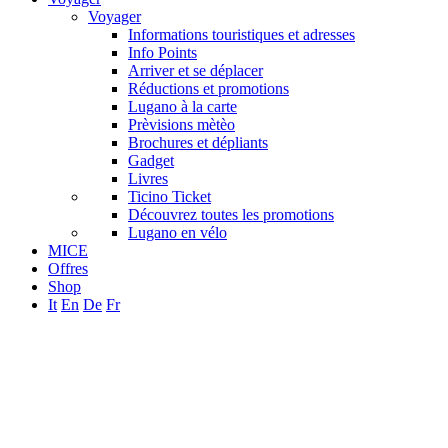
Voyager
Informations touristiques et adresses
Info Points
Arriver et se déplacer
Réductions et promotions
Lugano à la carte
Prèvisions mètèo
Brochures et dépliants
Gadget
Livres
Ticino Ticket
Découvrez toutes les promotions
Lugano en vélo
MICE
Offres
Shop
It
En
De
Fr