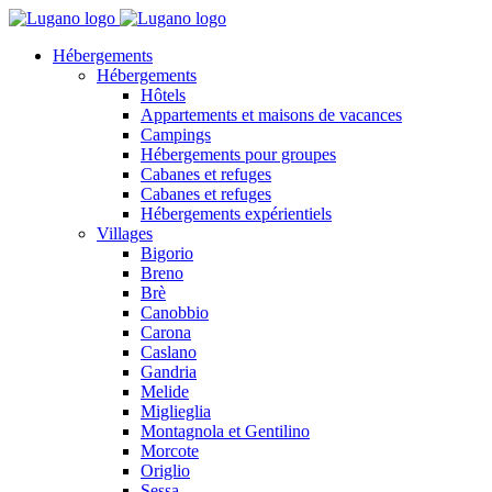
Hébergements
Hébergements
Hôtels
Appartements et maisons de vacances
Campings
Hébergements pour groupes
Cabanes et refuges
Cabanes et refuges
Hébergements expérientiels
Villages
Bigorio
Breno
Brè
Canobbio
Carona
Caslano
Gandria
Melide
Miglieglia
Montagnola et Gentilino
Morcote
Origlio
Sessa