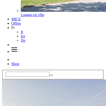
Lugano en vélo
MICE
Offres
Fr
It
En
De
Shop