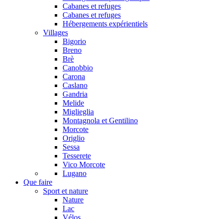
Cabanes et refuges
Cabanes et refuges
Hébergements expérientiels
Villages
Bigorio
Breno
Brè
Canobbio
Carona
Caslano
Gandria
Melide
Miglieglia
Montagnola et Gentilino
Morcote
Origlio
Sessa
Tesserete
Vico Morcote
Lugano
Que faire
Sport et nature
Nature
Lac
Vélos