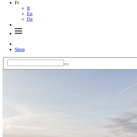
Fr
It
En
De
Shop