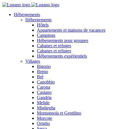
Hébergements
Hébergements
Hôtels
Appartements et maisons de vacances
Campings
Hébergements pour groupes
Cabanes et refuges
Cabanes et refuges
Hébergements expérientiels
Villages
Bigorio
Breno
Brè
Canobbio
Carona
Caslano
Gandria
Melide
Miglieglia
Montagnola et Gentilino
Morcote
Origlio
Sessa