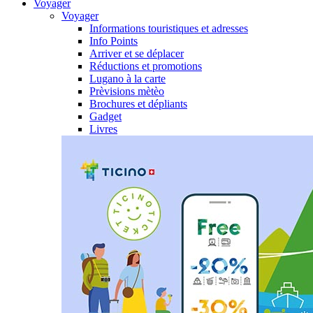
Voyager
Voyager
Informations touristiques et adresses
Info Points
Arriver et se déplacer
Réductions et promotions
Lugano à la carte
Prèvisions mètèo
Brochures et dépliants
Gadget
Livres