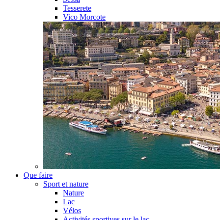
Tesserete
Vico Morcote
Que faire
Sport et nature
Nature
Lac
Vélos
Activités sportives sur le lac