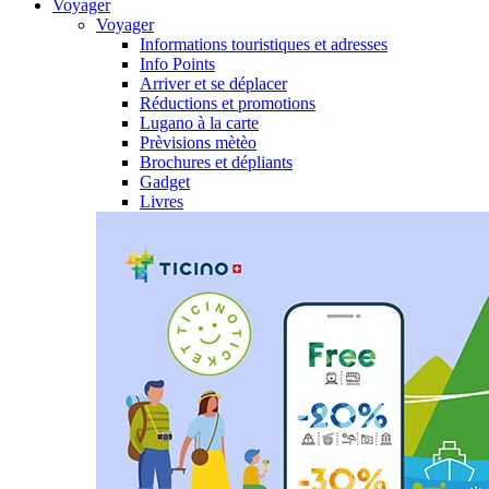
Voyager
Voyager
Informations touristiques et adresses
Info Points
Arriver et se déplacer
Réductions et promotions
Lugano à la carte
Prèvisions mètèo
Brochures et dépliants
Gadget
Livres