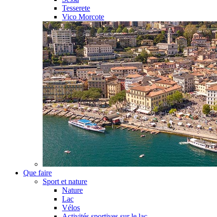
Tesserete
Vico Morcote
Que faire
Sport et nature
Nature
Lac
Vélos
Activités sportives sur le lac