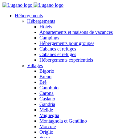
Hébergements
Hébergements
Hôtels
Appartements et maisons de vacances
Campings
Hébergements pour groupes
Cabanes et refuges
Cabanes et refuges
Hébergements expérientiels
Villages
Bigorio
Breno
Brè
Canobbio
Carona
Caslano
Gandria
Melide
Miglieglia
Montagnola et Gentilino
Morcote
Origlio
Sessa