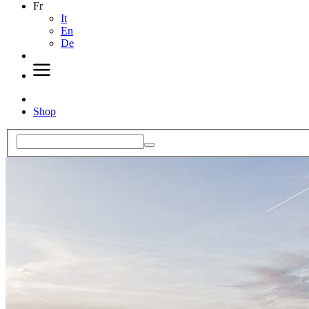
Fr
It
En
De
Shop