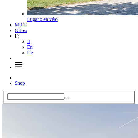
Lugano en vélo
MICE
Offres
Fr
It
En
De
Shop