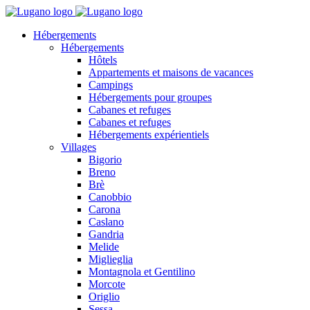
Hébergements
Hébergements
Hôtels
Appartements et maisons de vacances
Campings
Hébergements pour groupes
Cabanes et refuges
Cabanes et refuges
Hébergements expérientiels
Villages
Bigorio
Breno
Brè
Canobbio
Carona
Caslano
Gandria
Melide
Miglieglia
Montagnola et Gentilino
Morcote
Origlio
Sessa