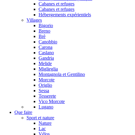
Cabanes et refuges
Cabanes et refuges
Hébergements expérientiels
Villages
Bigorio
Breno
Brè
Canobbio
Carona
Caslano
Gandria
Melide
Miglieglia
Montagnola et Gentilino
Morcote
Origlio
Sessa
Tesserete
Vico Morcote
Lugano
Que faire
Sport et nature
Nature
Lac
Vélos