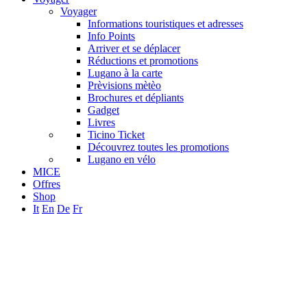
Voyager
Informations touristiques et adresses
Info Points
Arriver et se déplacer
Réductions et promotions
Lugano à la carte
Prèvisions mètèo
Brochures et dépliants
Gadget
Livres
Ticino Ticket
Découvrez toutes les promotions
Lugano en vélo
MICE
Offres
Shop
It
En
De
Fr