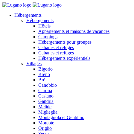
Hébergements
Hébergements
Hôtels
Appartements et maisons de vacances
Campings
Hébergements pour groupes
Cabanes et refuges
Cabanes et refuges
Hébergements expérientiels
Villages
Bigorio
Breno
Brè
Canobbio
Carona
Caslano
Gandria
Melide
Miglieglia
Montagnola et Gentilino
Morcote
Origlio
Sessa