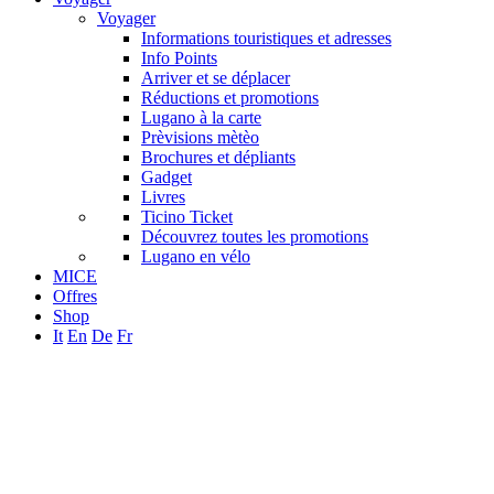
Voyager
Informations touristiques et adresses
Info Points
Arriver et se déplacer
Réductions et promotions
Lugano à la carte
Prèvisions mètèo
Brochures et dépliants
Gadget
Livres
Ticino Ticket
Découvrez toutes les promotions
Lugano en vélo
MICE
Offres
Shop
It
En
De
Fr