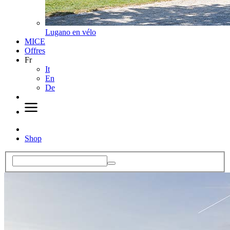
Lugano en vélo
MICE
Offres
Fr
It
En
De
Shop