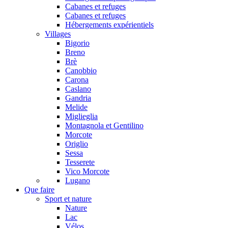
Cabanes et refuges
Cabanes et refuges
Hébergements expérientiels
Villages
Bigorio
Breno
Brè
Canobbio
Carona
Caslano
Gandria
Melide
Miglieglia
Montagnola et Gentilino
Morcote
Origlio
Sessa
Tesserete
Vico Morcote
Lugano
Que faire
Sport et nature
Nature
Lac
Vélos