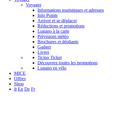
Voyager
Informations touristiques et adresses
Info Points
Arriver et se déplacer
Réductions et promotions
Lugano à la carte
Prèvisions mètèo
Brochures et dépliants
Gadget
Livres
Ticino Ticket
Découvrez toutes les promotions
Lugano en vélo
MICE
Offres
Shop
It
En
De
Fr