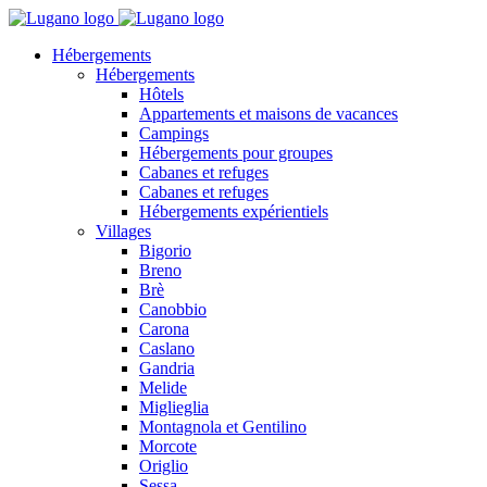
Hébergements
Hébergements
Hôtels
Appartements et maisons de vacances
Campings
Hébergements pour groupes
Cabanes et refuges
Cabanes et refuges
Hébergements expérientiels
Villages
Bigorio
Breno
Brè
Canobbio
Carona
Caslano
Gandria
Melide
Miglieglia
Montagnola et Gentilino
Morcote
Origlio
Sessa