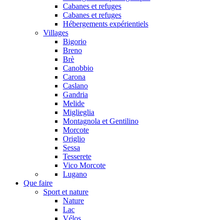
Cabanes et refuges
Cabanes et refuges
Hébergements expérientiels
Villages
Bigorio
Breno
Brè
Canobbio
Carona
Caslano
Gandria
Melide
Miglieglia
Montagnola et Gentilino
Morcote
Origlio
Sessa
Tesserete
Vico Morcote
Lugano
Que faire
Sport et nature
Nature
Lac
Vélos