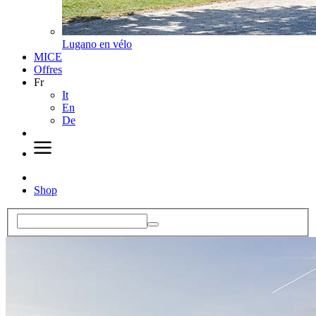
Lugano en vélo
MICE
Offres
Fr
It
En
De
Shop