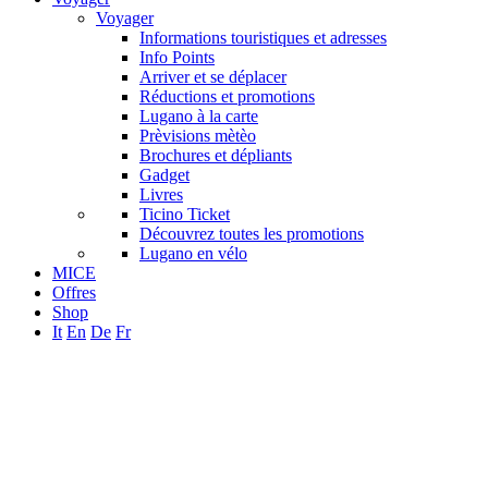
Voyager
Informations touristiques et adresses
Info Points
Arriver et se déplacer
Réductions et promotions
Lugano à la carte
Prèvisions mètèo
Brochures et dépliants
Gadget
Livres
Ticino Ticket
Découvrez toutes les promotions
Lugano en vélo
MICE
Offres
Shop
It
En
De
Fr