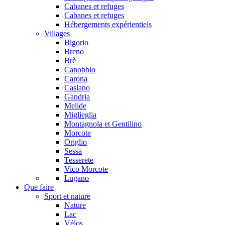
Cabanes et refuges
Cabanes et refuges
Hébergements expérientiels
Villages
Bigorio
Breno
Brè
Canobbio
Carona
Caslano
Gandria
Melide
Miglieglia
Montagnola et Gentilino
Morcote
Origlio
Sessa
Tesserete
Vico Morcote
Lugano
Que faire
Sport et nature
Nature
Lac
Vélos