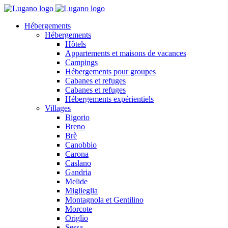
Hébergements
Hébergements
Hôtels
Appartements et maisons de vacances
Campings
Hébergements pour groupes
Cabanes et refuges
Cabanes et refuges
Hébergements expérientiels
Villages
Bigorio
Breno
Brè
Canobbio
Carona
Caslano
Gandria
Melide
Miglieglia
Montagnola et Gentilino
Morcote
Origlio
Sessa