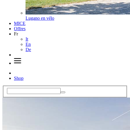
Lugano en vélo
MICE
Offres
Fr
It
En
De
Shop