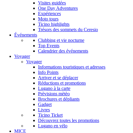
Visites guidées
One Day Adventures
Expériences
Moto tours
Ticino highlights
Trésors des sommets du Ceresio
Événements
Clubbing et vie nocturne
Top Events
Calendrier des événements
Voyager
Voyager
Informations touristiques et adresses
Info Points
Arriver et se déplacer
Réductions et promotions
Lugano à la carte
Prèvisions mètèo
Brochures et dépliants
Gadget
Livres
Ticino Ticket
Découvrez toutes les promotions
Lugano en vélo
MICE