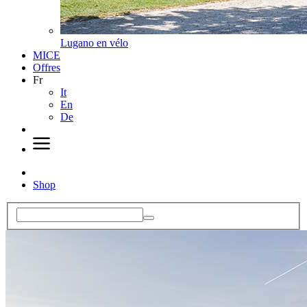
Lugano en vélo
MICE
Offres
Fr
It
En
De
Shop