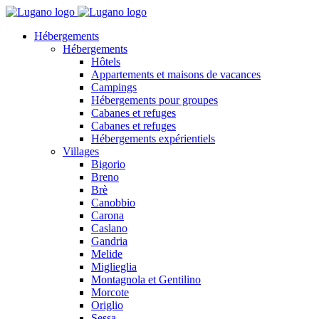
Hébergements
Hébergements
Hôtels
Appartements et maisons de vacances
Campings
Hébergements pour groupes
Cabanes et refuges
Cabanes et refuges
Hébergements expérientiels
Villages
Bigorio
Breno
Brè
Canobbio
Carona
Caslano
Gandria
Melide
Miglieglia
Montagnola et Gentilino
Morcote
Origlio
Sessa