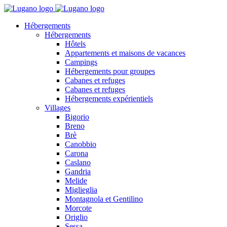
Hébergements
Hébergements
Hôtels
Appartements et maisons de vacances
Campings
Hébergements pour groupes
Cabanes et refuges
Cabanes et refuges
Hébergements expérientiels
Villages
Bigorio
Breno
Brè
Canobbio
Carona
Caslano
Gandria
Melide
Miglieglia
Montagnola et Gentilino
Morcote
Origlio
Sessa