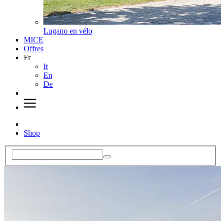
Lugano en vélo
MICE
Offres
Fr
It
En
De
Shop