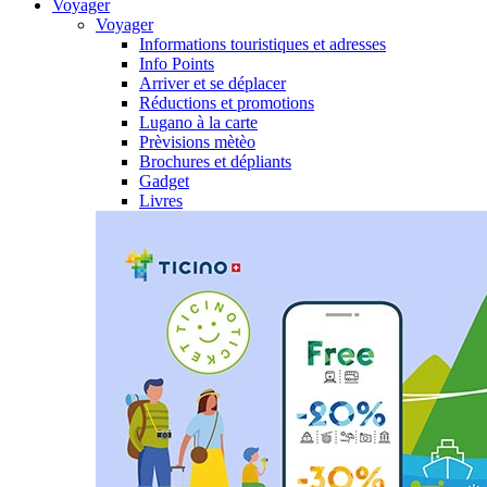
Voyager
Voyager
Informations touristiques et adresses
Info Points
Arriver et se déplacer
Réductions et promotions
Lugano à la carte
Prèvisions mètèo
Brochures et dépliants
Gadget
Livres