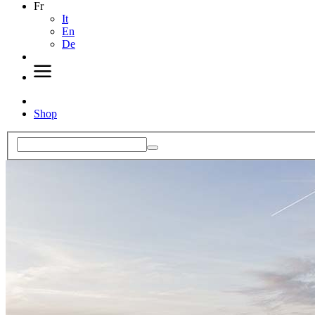
Fr
It
En
De
Shop