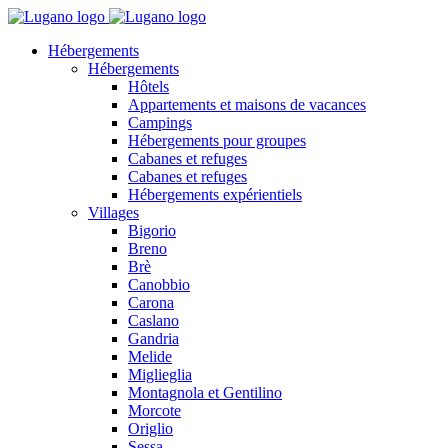
Hébergements
Hébergements
Hôtels
Appartements et maisons de vacances
Campings
Hébergements pour groupes
Cabanes et refuges
Cabanes et refuges
Hébergements expérientiels
Villages
Bigorio
Breno
Brè
Canobbio
Carona
Caslano
Gandria
Melide
Miglieglia
Montagnola et Gentilino
Morcote
Origlio
Sessa