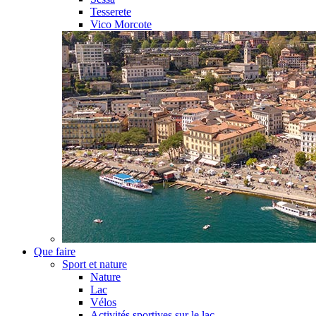
Tesserete
Vico Morcote
Que faire
Sport et nature
Nature
Lac
Vélos
Activités sportives sur le lac