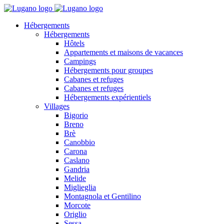
Hébergements
Hébergements
Hôtels
Appartements et maisons de vacances
Campings
Hébergements pour groupes
Cabanes et refuges
Cabanes et refuges
Hébergements expérientiels
Villages
Bigorio
Breno
Brè
Canobbio
Carona
Caslano
Gandria
Melide
Miglieglia
Montagnola et Gentilino
Morcote
Origlio
Sessa