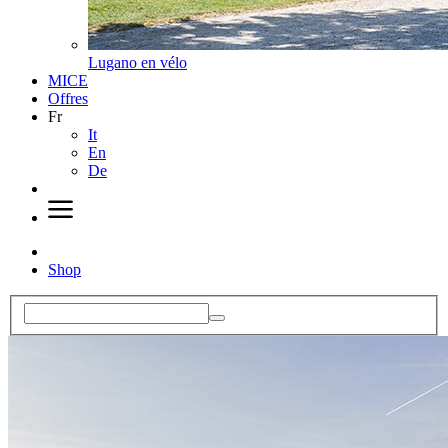
Lugano en vélo
MICE
Offres
Fr
It
En
De
Shop