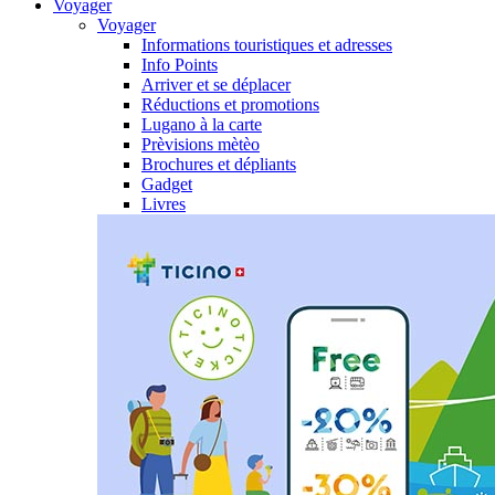
Voyager
Voyager
Informations touristiques et adresses
Info Points
Arriver et se déplacer
Réductions et promotions
Lugano à la carte
Prèvisions mètèo
Brochures et dépliants
Gadget
Livres