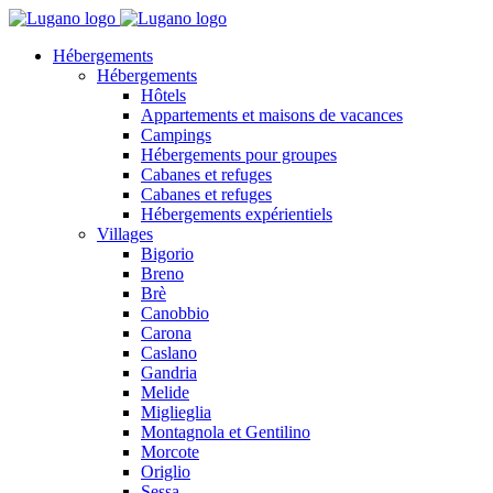
Hébergements
Hébergements
Hôtels
Appartements et maisons de vacances
Campings
Hébergements pour groupes
Cabanes et refuges
Cabanes et refuges
Hébergements expérientiels
Villages
Bigorio
Breno
Brè
Canobbio
Carona
Caslano
Gandria
Melide
Miglieglia
Montagnola et Gentilino
Morcote
Origlio
Sessa