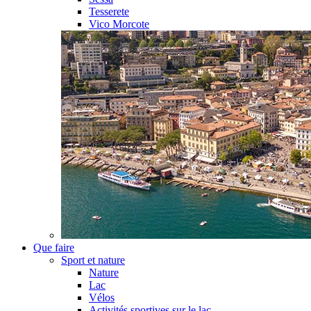
Tesserete
Vico Morcote
Que faire
Sport et nature
Nature
Lac
Vélos
Activités sportives sur le lac