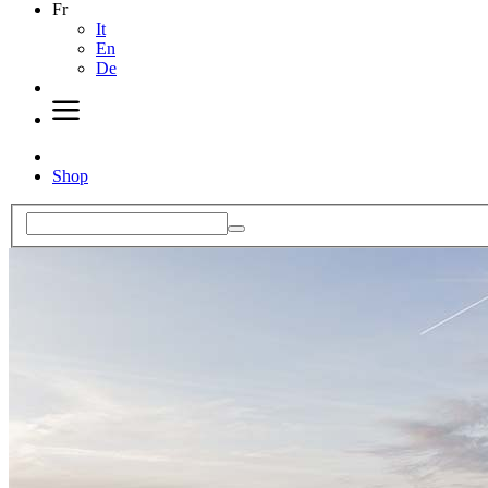
Fr
It
En
De
Shop