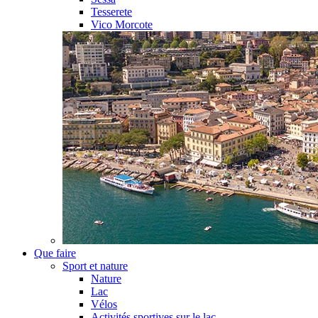
Tesserete
Vico Morcote
Que faire
Sport et nature
Nature
Lac
Vélos
Activités sportives sur le lac