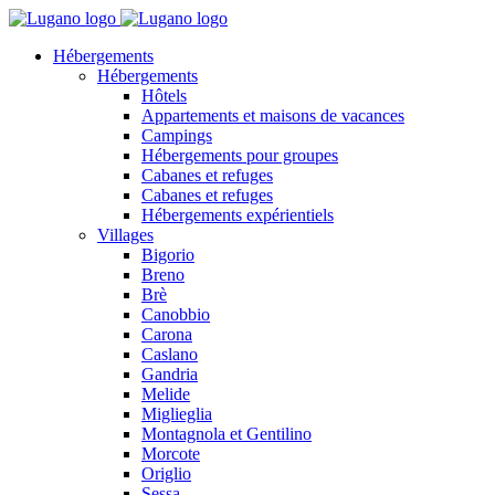
Hébergements
Hébergements
Hôtels
Appartements et maisons de vacances
Campings
Hébergements pour groupes
Cabanes et refuges
Cabanes et refuges
Hébergements expérientiels
Villages
Bigorio
Breno
Brè
Canobbio
Carona
Caslano
Gandria
Melide
Miglieglia
Montagnola et Gentilino
Morcote
Origlio
Sessa