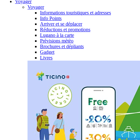
Voyager
Voyager
Informations touristiques et adresses
Info Points
Arriver et se déplacer
Réductions et promotions
Lugano à la carte
Prèvisions mètèo
Brochures et dépliants
Gadget
Livres