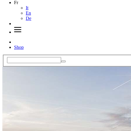
Fr
It
En
De
Shop